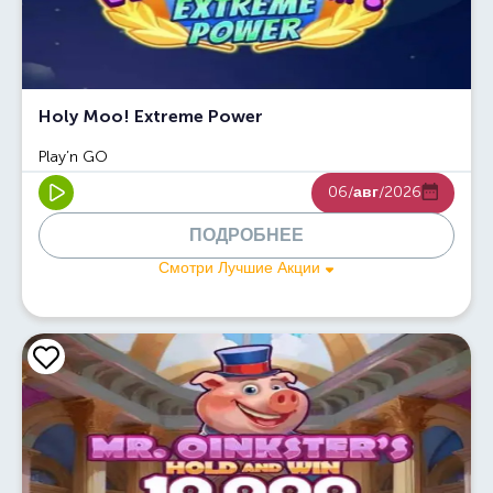
Holy Moo! Extreme Power
Play’n GO
06/
авг
/2026
ПОДРОБНЕЕ
Смотри Лучшие Акции