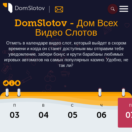
DomSlotov
DomSlotov - Дом Всех
Видео Слотов
Отметь в календаре видео слот, который выйдет в скором
времени и когда он станет доступным мы отправим тебе
уведомление, забери бонус и крути барабаны любимых
игровых автоматов на самых популярных казино. Удобно, не
так ли?
Пн
Вт
Ср
Чт
Пт
03
04
05
06
0