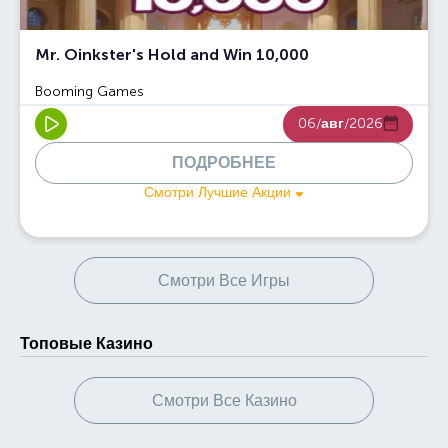
Mr. Oinkster's Hold and Win 10,000
Booming Games
06/
авг
/2026
ПОДРОБНЕЕ
Смотри Лучшие Акции
Смотри Все Игры
Топовые Казино
Смотри Все Казино