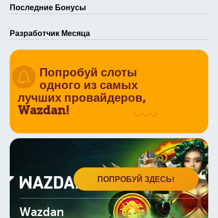
Последние Бонусы
Разработчик Месяца
Попробуй слоты
одного из самых
лучших провайдеров,
Wazdan!
ПОПРОБУЙ ЗДЕСЬ!
Wazdan