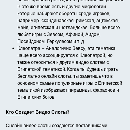
В это же время есть и другие мифологии
которые набирают обороты среди игроков,
например: скандинавская, римская, ацтекская,
майя, египетская и шотландская. Больше всего
любят игры с Зевсом, Афиной, Аидом,
Посейдоном, Геркулесом и т. д.
Клеопатра – Аналогично Зевсу, эта тематика
чаще всего ассоциируется с Клеопатрой, но
также относиться к другим видео слотам с
Египетской тематикой. Когда ты будешь играть
бесплатно онлайн слоты, ты заметишь что в
основном самые популярные игры с Египетской
тематикой изображают пирамиды, фараонов и
Египетских богов.
Кто Создает Видео Слоты?
Онлайн видео слоты создаются поставщиками