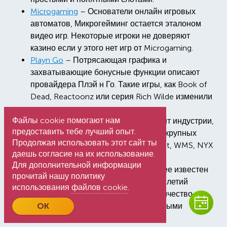
Microgaming
– Основатели онлайн игровых
автоматов, Микрогейминг остается эталоном
видео игр. Некоторые игроки не доверяют
казино если у этого нет игр от Microgaming.
Playn Go
– Потрясающая графика и
захватывающие бонусные функции описают
провайдера Плэй н Го. Такие игры, как Book of
Dead, Reactoonz или серия Rich Wilde изменили
мир видео слотов навсегда.
Файлы cookie помогают нам
SG Digital
– Scientific Games – Гигант индустрии,
предоставить тебе лучший опыт.
который со временем купил других крупных
Продолжая использовать этот сайт ты
провайдеров таких как Bally, Barcrest, WMS, NYX
даешь согласие на их использование.
и других.
Для дополнительной информации
Amusnet Interactive (EGT)
– наиболее известен
прочитай нашу политику
тем что в течении последних десятилетий
использования
файлов cookie
.
регулярно выпускают большое количество
игровых автоматов с 4 прогрессивными
OK
джекпотами.