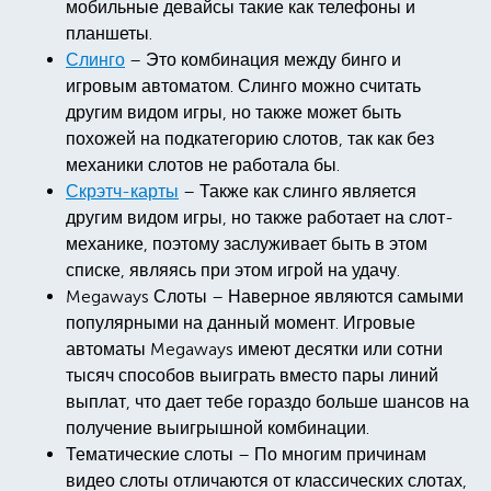
мобильные девайсы такие как телефоны и
планшеты.
Слинго
– Это комбинация между бинго и
игровым автоматом. Слинго можно считать
другим видом игры, но также может быть
похожей на подкатегорию слотов, так как без
механики слотов не работала бы.
Скрэтч-карты
– Также как слинго является
другим видом игры, но также работает на слот-
механике, поэтому заслуживает быть в этом
списке, являясь при этом игрой на удачу.
Megaways Слоты – Наверное являются самыми
популярными на данный момент. Игровые
автоматы Megaways имеют десятки или сотни
тысяч способов выиграть вместо пары линий
выплат, что дает тебе гораздо больше шансов на
получение выигрышной комбинации.
Тематические слоты – По многим причинам
видео слоты отличаются от классических слотах,