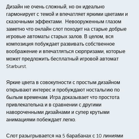
Дизайн не очень сложный, но он идеально
гармонирует с темой и впечатляет яркими цветами и
сказочными эффектами. Невооруженным глазом
заметно что онлайн слот походит на старые добрые
игровые автоматы старых залов. В целом, вся
композиция побуждает развивать собственное
воображение и впечатляться сюрпризами, которые
может предложить бесплатный игровой автомат
Starburst.
Яркие цвета в совокупности с простым дизайном
открывают интерес и пробуждают ностальгию по
былым временам. Игра доказывает что простота
привлекательна и в сравнении с другими
навороченными дизайнами и супер крутыми
анимациями побеждает легко.
Слот разыгрывается на 5 барабанах с 10 линиями