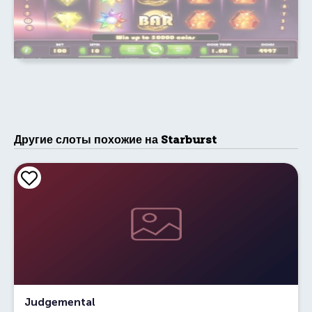
Другие слоты похожие на Starburst
Judgemental