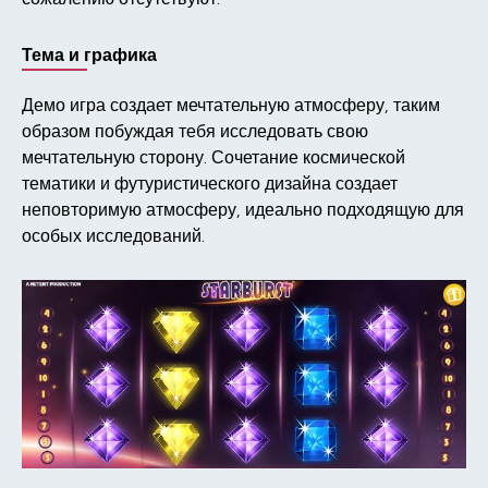
Тема и графика
Демо игра создает мечтательную атмосферу, таким
образом побуждая тебя исследовать свою
мечтательную сторону. Сочетание космической
тематики и футуристического дизайна создает
неповторимую атмосферу, идеально подходящую для
особых исследований.