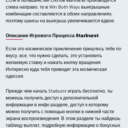
Если в большинстве слотов выплаты производятся
слева направо, то в Win Both Ways выигрышные
комбинации составляются в обоих направлениях,
поэтому шансы на выигрыш увеличиваются вдвое.
Описание Игрового Процесса Starburst
Если это космическое приключение пришлось тебе по
вкусу, все, что нужно сделать, это установить
желаемую ставку и нажать кнопку вращения.
Интересно куда тебя приведет эта космическая
одиссея.
Прежде чем начать Starburst играть бесплатно, ты
можешь получить доступ к дополнительной
информации в инфо разделе, доступ к которому
можно получить с помощью кнопки в нижней части
экрана воспроизведения. В этом разделе ты найдешь
таблицу выплат, подробную информацию о бонусных