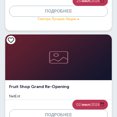
23/
июл
/2026
ПОДРОБНЕЕ
Смотри Лучшие Акции
Fruit Shop Grand Re-Opening
NetEnt
02/
июл
/2026
ПОДРОБНЕЕ