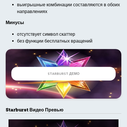
выигрышные комбинации составляются в обоих
направлениях
Минусы
отсутствует символ скаттер
без функции бесплатных вращений
STARBURST ДЕМО
Starburst Видео Превью