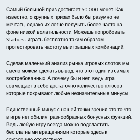
Самый большой приз достигает 50 000 монет. Как
известно, о крупных призах было бы разумно не
мечтать, однако их легче получить более часто на
фоне низкой волатильности. Можешь попробовать
Starburst играть бесплатно таким образом
протестировать частоту выигрышных комбинаций.
Сделав маленький анализ рынка игровых слотов мы
смело можем сделать вывод, что этот один из самых
востребованных. А почему бы и нет, ведь игра
совмещает в себе достаточно количество плюсов
которые покрывают любые незначительные минусы.
Единственный минус с нашей точки зрения это то что
в игре нет обилия разнообразных бонусных функций.
Ведь любую игру всегда можно подсластить
бесплатными вращениями которые здесь к
сожалению отсутствуют.