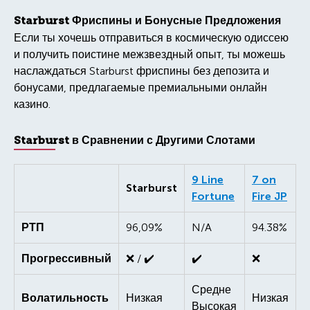
Starburst Фриспины и Бонусные Предложения
Если ты хочешь отправиться в космическую одиссею
и получить поистине межзвездный опыт, ты можешь
наслаждаться Starburst фриспины без депозита и
бонусами, предлагаемые премиальными онлайн
казино.
Starburst в Сравнении с Другими Слотами
9 Line
7 on
Starburst
Fortune
Fire JP
РТП
96,09%
N/A
94.38%
Прогрессивный
❌ / ✔️
✔️
❌
Средне
Волатильность
Низкая
Низкая
Высокая