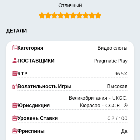
Отличный
ДЕТАЛИ
Категория
Видео слоты
ПОСТАВЩИКИ
Pragmatic Play
RTP
96.5%
Волатильность Игры
Высокая
Великобритания - UKGC,
Юрисдикция
Кюрасао - CGCB...
Уровень Ставки
0.2
/
100
Фриспины
Да