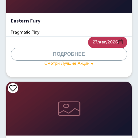
Eastern Fury
Pragmatic Play
27/
авг
/2026
ПОДРОБНЕЕ
Смотри Лучшие Акции