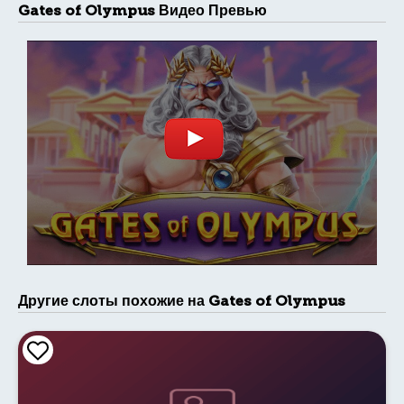
Gates of Olympus Видео Превью
Другие слоты похожие на Gates of Olympus