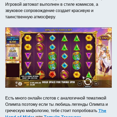
Игровой автомат выполнен в стиле комиксов, а
звуковое сопровождение создает красивую и
таинственную атмосферу.
Есть много онлайн слотов с аналогичной тематикой
Олимпа поэтому если ты любишь легенды Олимпа и
греческую мифологию, тебе стоит попробовать
The
Hand of Midas
или
Temujin Treasures
.