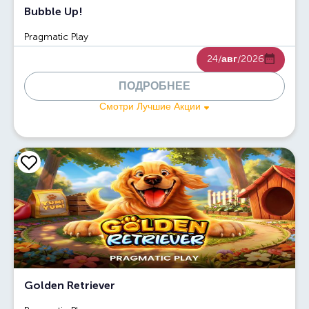
Bubble Up!
Pragmatic Play
24/
авг
/2026
ПОДРОБНЕЕ
Смотри Лучшие Акции
Golden Retriever