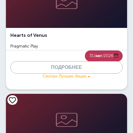
Hearts of Venus
Pragmatic Play
31/
авг
/2026
ПОДРОБНЕЕ
Смотри Лучшие Акции