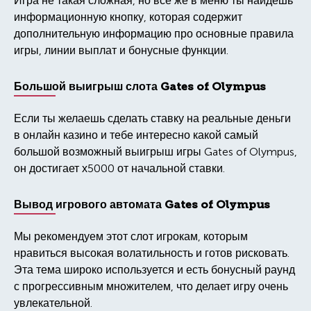
Игра не такая сложная, но все же в меню ты найдешь
информационную кнопку, которая содержит
дополнительную информацию про основные правила
игры, линии выплат и бонусные функции.
Большой выигрыш слота Gates of Olympus
Если ты желаешь сделать ставку на реальные деньги
в онлайн казино и тебе интересно какой самый
большой возможный выигрыш игры Gates of Olympus,
он достигает х5000 от начальной ставки.
Вывод игрового автомата Gates of Olympus
Мы рекомендуем этот слот игрокам, которым
нравиться высокая волатильность и готов рисковать.
Эта тема широко используется и есть бонусный раунд
с прогрессивным множителем, что делает игру очень
увлекательной.