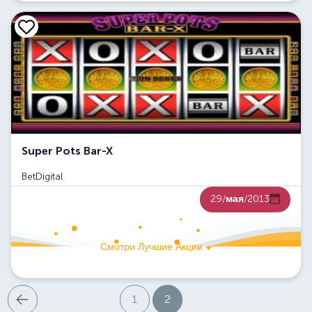
Super Pots Bar-X
BetDigital
29/
мая
/2013
Смотри Лучшие Акции
Предыдущая Страница
1
2