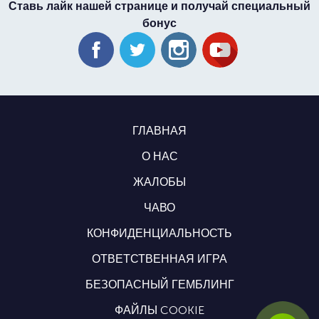
Ставь лайк нашей странице и получай специальный
бонус
ГЛАВНАЯ
О НАС
ЖАЛОБЫ
ЧАВО
КОНФИДЕНЦИАЛЬНОСТЬ
ОТВЕТСТВЕННАЯ ИГРА
БЕЗОПАСНЫЙ ГЕМБЛИНГ
ФАЙЛЫ COOKIE