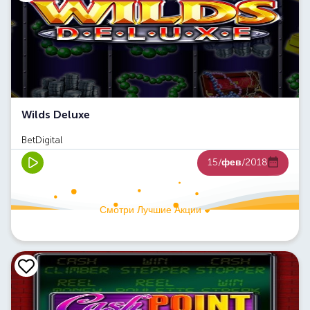
Wilds Deluxe
BetDigital
15/
фев
/2018
Смотри Лучшие Акции