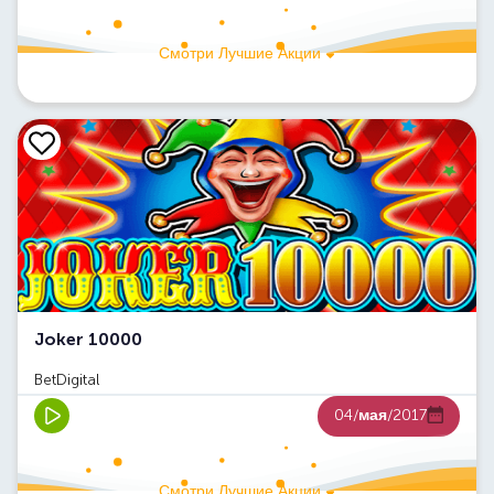
Смотри Лучшие Акции
Joker 10000
BetDigital
04/
мая
/2017
Смотри Лучшие Акции