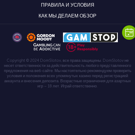
ПРАВИЛА И УСЛОВИЯ
КАК МЫ ДЕЛАЕМ ОБЗОР
Copyright © 2024 DomSlotov, все права защищены. DomSlotov не
несет ответственности за действительность любого представленного
предложения на веб-сайте. Мы настоятельно рекомендуем проверить
условия и положения всех упомянутых казино перед регистрацией
аккаунта и внесения депозита. Возрастные ограничения для азартных
игр – 18 лет. Играй ответственно.