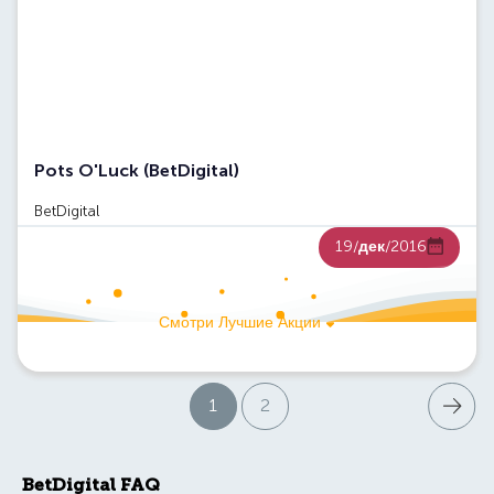
Pots O'Luck (BetDigital)
BetDigital
19/
дек
/2016
Смотри Лучшие Акции
Следую
1
2
Страниц
BetDigital FAQ