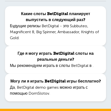
Какие слоты BetDigital планирует
выпустить в следующий раз?
Будущие релизы BetDigital - это
Subbuteo
,
Magnificent 8
,
Big Spinner
,
Ambassador
,
Knights of
Gold
.
Где я могу играть BetDigital слоты на
реальные деньги?
Мы рекомендуем играть в слоты BetDigital в .
Могу ли я играть BetDigital игры бесплатно?
Да,
BetDigital demo games
можно играть с
помощью DomSlotov.