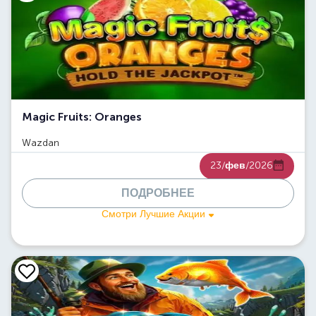
Magic Fruits: Oranges
Wazdan
23/
фев
/2026
ПОДРОБНЕЕ
Смотри Лучшие Акции