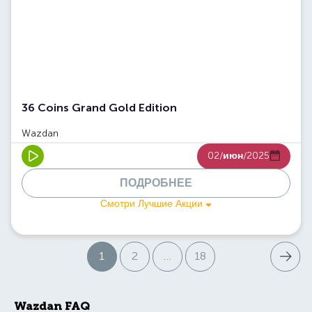
36 Coins Grand Gold Edition
Wazdan
02/
июн
/2025
ПОДРОБНЕЕ
Смотри Лучшие Акции
Следую
1
2
…
18
Страниц
Wazdan FAQ