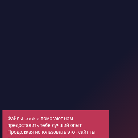
Файлы cookie помогают нам
предоставить тебе лучший опыт.
Продолжая использовать этот сайт ты