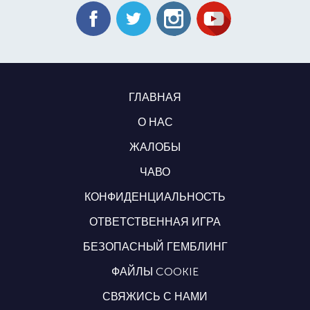
ГЛАВНАЯ
О НАС
ЖАЛОБЫ
ЧАВО
КОНФИДЕНЦИАЛЬНОСТЬ
ОТВЕТСТВЕННАЯ ИГРА
БЕЗОПАСНЫЙ ГЕМБЛИНГ
ФАЙЛЫ COOKIE
СВЯЖИСЬ С НАМИ