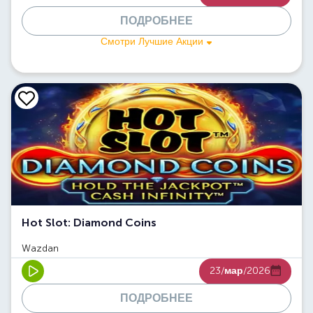
ПОДРОБНЕЕ
Смотри Лучшие Акции
Hot Slot: Diamond Coins
Wazdan
23/
мар
/2026
ПОДРОБНЕЕ