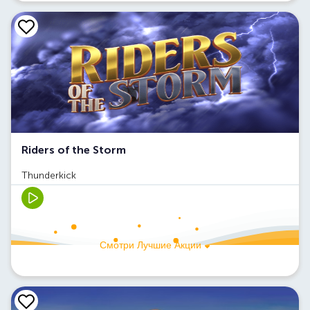
Riders of the Storm
Thunderkick
Смотри Лучшие Акции