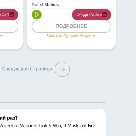
SwitchStudios
2024
04/
дек
/2023
ПОДРОБНЕЕ
Смотри Лучшие Акции
Следующая Страница
ий раз?
Wheel of Winners Link & Win
,
9 Masks of Fire