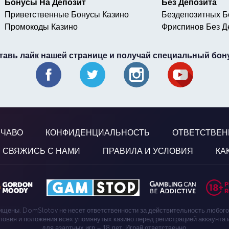
Бонусы На Депозит
Без Депозита
Приветственные Бонусы Казино
Бездепозитных Б
Промокоды Казино
Фриспинов Без Д
тавь лайк нашей странице и получай специальный бон
ЧАВО
КОНФИДЕНЦИАЛЬНОСТЬ
ОТВЕТСТВЕН
СВЯЖИСЬ С НАМИ
ПРАВИЛА И УСЛОВИЯ
КА
ищены. DomSlotov не несет ответственности за действительность любого
овия и положения всех упомянутых казино перед регистрацией аккаунта и
для азартных игр – 18 лет. Играй ответственно.