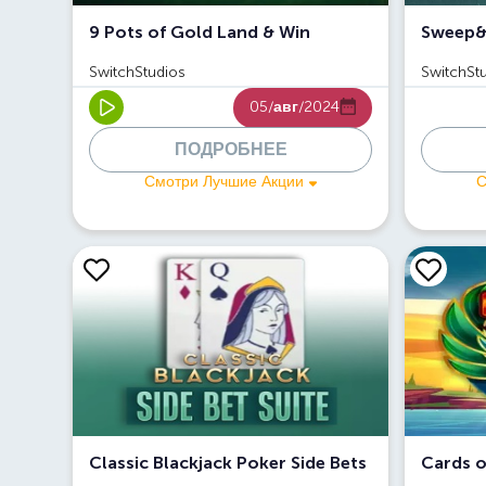
9 Pots of Gold Land & Win
Sweep&
SwitchStudios
SwitchSt
05/
авг
/2024
ПОДРОБНЕЕ
Смотри Лучшие Акции
С
Classic Blackjack Poker Side Bets
Cards o