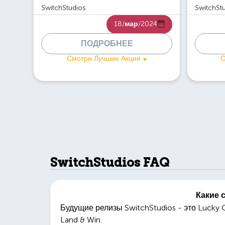
SwitchStudios
SwitchSt
18/
мар
/2024
ПОДРОБНЕЕ
Смотри Лучшие Акции
С
SwitchStudios FAQ
Какие 
Будущие релизы SwitchStudios - это
Lucky 
Land & Win
.