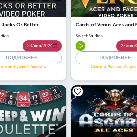
 Jacks Or Better
Cards of Venus Aces and 
udios
SwitchStudios
23/
сен
/2024
23/
сен
/
ПОДРОБНЕЕ
ПОДРОБНЕЕ
мотри Лучшие Акции
Смотри Лучшие Акции