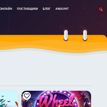
Бездепозитные Бонусы
Pragmatic Play
Фриспины Б
En
 ОНЛАЙН
ПОСТАВЩИКИ
БЛОГ
АККАУНТ
Вх
Приветственные Бонусы Казино
NetEnt
Sp