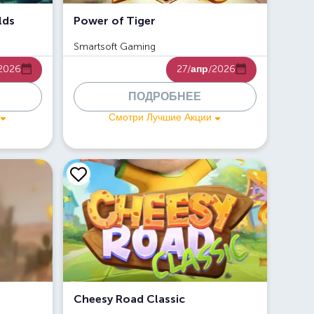
lds
Power of Tiger
Smartsoft Gaming
2026
27/
апр
/2026
ПОДРОБНЕЕ
Смотри Лучшие Акции
Cheesy Road Classic