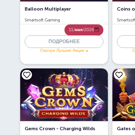
Balloon Multiplayer
Coins o
Smartsoft Gaming
Smartsof
11/
мая
/2026
ПОДРОБНЕЕ
Смотри Лучшие Акции
С
Gems Crown - Charging Wilds
Gates o