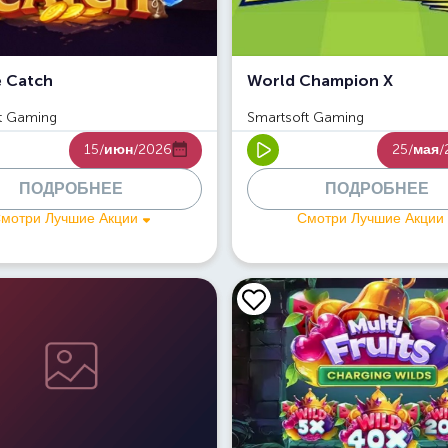
e Catch
World Champion X
t Gaming
Smartsoft Gaming
15/
июн
/2026
25/
мая
/
ПОДРОБНЕЕ
ПОДРОБНЕЕ
мотри Лучшие Акции
Смотри Лучшие Акции