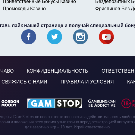
Приветственные Бонусы Казино
Бездепозитных Б
Промокоды Казино
Фриспинов Без Д
тавь лайк нашей странице и получай специальный бон
ЧАВО
КОНФИДЕНЦИАЛЬНОСТЬ
ОТВЕТСТВЕН
СВЯЖИСЬ С НАМИ
ПРАВИЛА И УСЛОВИЯ
КА
ищены. DomSlotov не несет ответственности за действительность любого
овия и положения всех упомянутых казино перед регистрацией аккаунта и
для азартных игр – 18 лет. Играй ответственно.