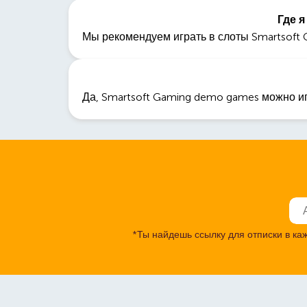
Где 
Мы рекомендуем играть в слоты Smartsoft G
Да,
Smartsoft Gaming demo games
можно иг
*Ты найдешь ссылку для отписки в ка