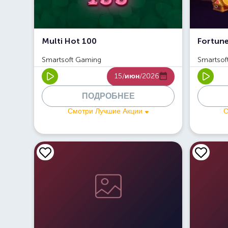
Multi Hot 100
Fortun
Smartsoft Gaming
Smartsof
15/
июн
/2026
ПОДРОБНЕЕ
Смотри Лучшие Акции
С