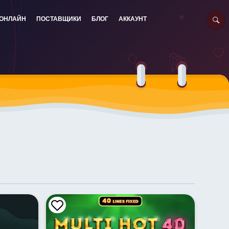
Бездепозитные Бонусы
Pragmatic Play
Фриспины Б
En
 ОНЛАЙН
ПОСТАВЩИКИ
БЛОГ
АККАУНТ
Вх
Приветственные Бонусы Казино
NetEnt
Sp