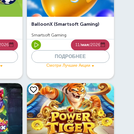
BalloonX (Smartsoft Gaming)
Smartsoft Gaming
2026
11/
мая
/2026
ПОДРОБНЕЕ
Смотри Лучшие Акции