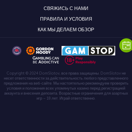
СВЯЖИСЬ С НАМИ
ПРАВИЛА И УСЛОВИЯ
КАК МЫ ДЕЛАЕМ ОБЗОР
Copyright © 2024 DomSlotov, все права защищены. DomSlotov не
несет ответственности за действительность любого представленного
предложения на веб-сайте. Мы настоятельно рекомендуем проверить
условия и положения всех упомянутых казино перед регистрацией
аккаунта и внесения депозита. Возрастные ограничения для азартных
игр – 18 лет. Играй ответственно.