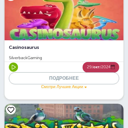
Casinosaurus
SilverbackGaming
29/
окт
/2024
ПОДРОБНЕЕ
Смотри Лучшие Акции