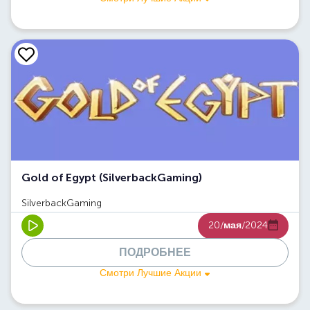
Gold of Egypt (SilverbackGaming)
SilverbackGaming
20/
мая
/2024
ПОДРОБНЕЕ
Смотри Лучшие Акции