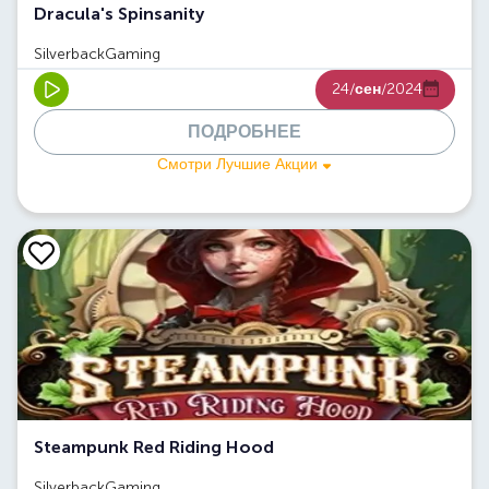
Dracula's Spinsanity
SilverbackGaming
24/
сен
/2024
ПОДРОБНЕЕ
Смотри Лучшие Акции
Steampunk Red Riding Hood
SilverbackGaming