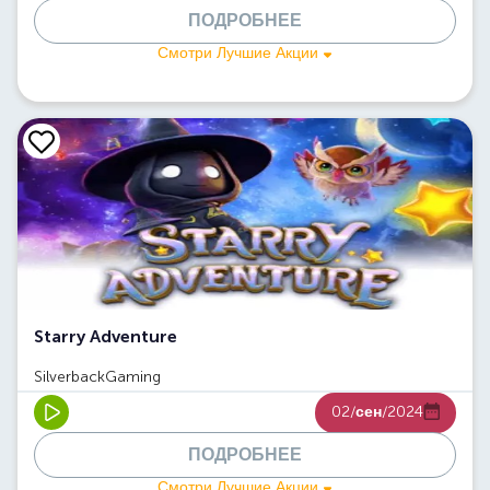
ПОДРОБНЕЕ
Смотри Лучшие Акции
Starry Adventure
SilverbackGaming
02/
сен
/2024
ПОДРОБНЕЕ
Смотри Лучшие Акции