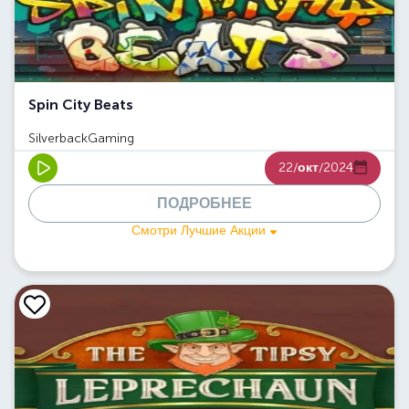
Spin City Beats
SilverbackGaming
22/
окт
/2024
ПОДРОБНЕЕ
Смотри Лучшие Акции