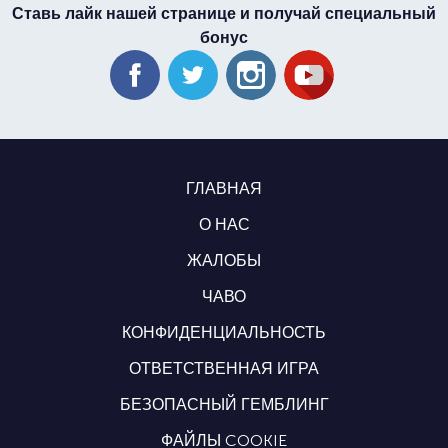
Ставь лайк нашей странице и получай специальный
бонус
ГЛАВНАЯ
О НАС
ЖАЛОБЫ
ЧАВО
КОНФИДЕНЦИАЛЬНОСТЬ
ОТВЕТСТВЕННАЯ ИГРА
БЕЗОПАСНЫЙ ГЕМБЛИНГ
ФАЙЛЫ COOKIE