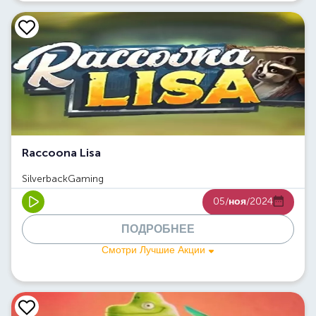
Raccoona Lisa
SilverbackGaming
05/
ноя
/2024
ПОДРОБНЕЕ
Смотри Лучшие Акции