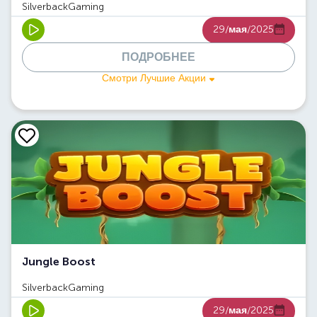
SilverbackGaming
29/
мая
/2025
ПОДРОБНЕЕ
Смотри Лучшие Акции
Jungle Boost
SilverbackGaming
29/
мая
/2025