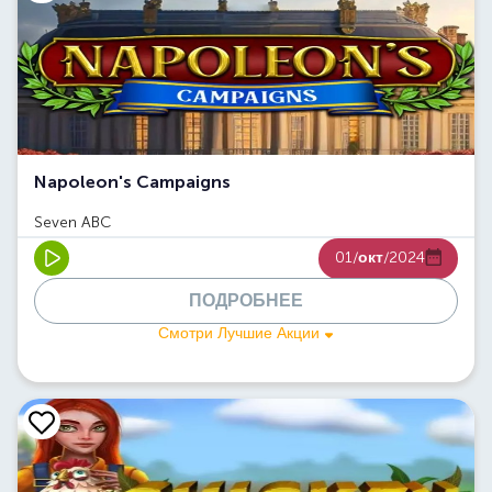
Napoleon's Campaigns
Seven ABC
01/
окт
/2024
ПОДРОБНЕЕ
Смотри Лучшие Акции