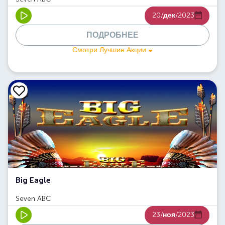
20/
дек
/2023
ПОДРОБНЕЕ
Смотри Лучшие Акции
Big Eagle
Seven ABC
23/
ноя
/2023