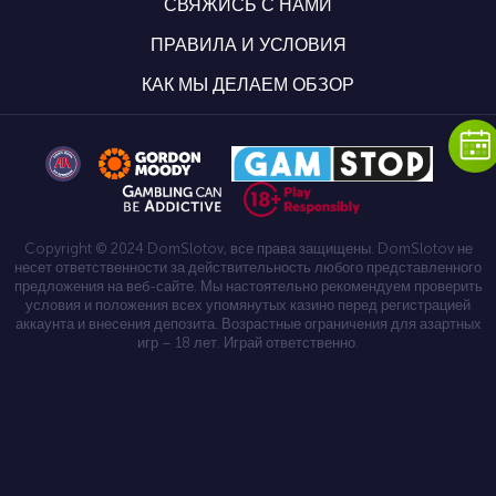
СВЯЖИСЬ С НАМИ
ПРАВИЛА И УСЛОВИЯ
КАК МЫ ДЕЛАЕМ ОБЗОР
Copyright © 2024 DomSlotov, все права защищены. DomSlotov не
несет ответственности за действительность любого представленного
предложения на веб-сайте. Мы настоятельно рекомендуем проверить
условия и положения всех упомянутых казино перед регистрацией
аккаунта и внесения депозита. Возрастные ограничения для азартных
игр – 18 лет. Играй ответственно.