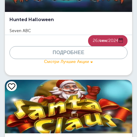
Hunted Halloween
Seven ABC
26/
сен
/2024
ПОДРОБНЕЕ
Смотри Лучшие Акции