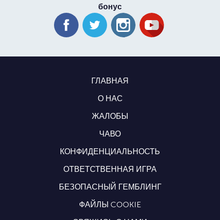
бонус
ГЛАВНАЯ
О НАС
ЖАЛОБЫ
ЧАВО
КОНФИДЕНЦИАЛЬНОСТЬ
ОТВЕТСТВЕННАЯ ИГРА
БЕЗОПАСНЫЙ ГЕМБЛИНГ
ФАЙЛЫ COOKIE