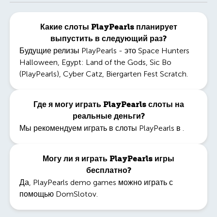
Какие слоты PlayPearls планирует
выпустить в следующий раз?
Будущие релизы PlayPearls - это
Space Hunters
Halloween
,
Egypt: Land of the Gods
,
Sic Bo
(PlayPearls)
,
Cyber Catz
,
Biergarten Fest Scratch
.
Где я могу играть PlayPearls слоты на
реальные деньги?
Мы рекомендуем играть в слоты PlayPearls в .
Могу ли я играть PlayPearls игры
бесплатно?
Да,
PlayPearls demo games
можно играть с
помощью DomSlotov.