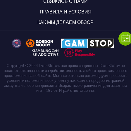
СВЯЖИСЬ С НАМИ
ПРАВИЛА И УСЛОВИЯ
КАК МЫ ДЕЛАЕМ ОБЗОР
Copyright © 2024 DomSlotov, все права защищены. DomSlotov не
несет ответственности за действительность любого представленного
предложения на веб-сайте. Мы настоятельно рекомендуем проверить
условия и положения всех упомянутых казино перед регистрацией
аккаунта и внесения депозита. Возрастные ограничения для азартных
игр – 18 лет. Играй ответственно.