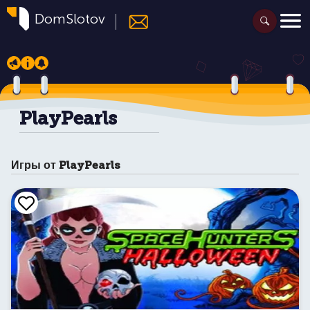
DomSlotov
PlayPearls
Игры от PlayPearls