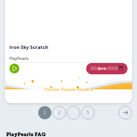
Iron Sky Scratch
PlayPearls
02/
фев
/2020
Смотри Лучшие Акции
Следую
1
2
…
5
Страниц
PlayPearls FAQ