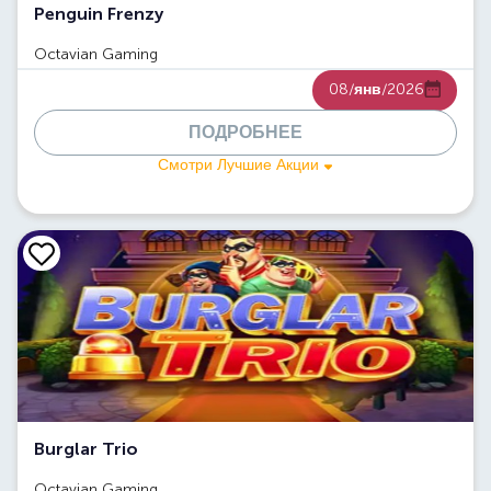
Penguin Frenzy
Octavian Gaming
08/
янв
/2026
ПОДРОБНЕЕ
Смотри Лучшие Акции
Burglar Trio
Octavian Gaming