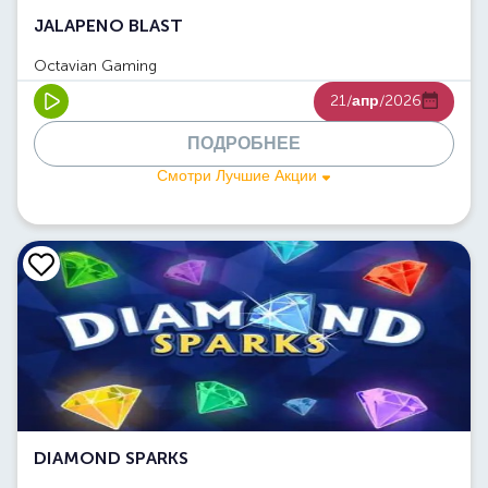
JALAPENO BLAST
Octavian Gaming
21/
апр
/2026
ПОДРОБНЕЕ
Смотри Лучшие Акции
DIAMOND SPARKS