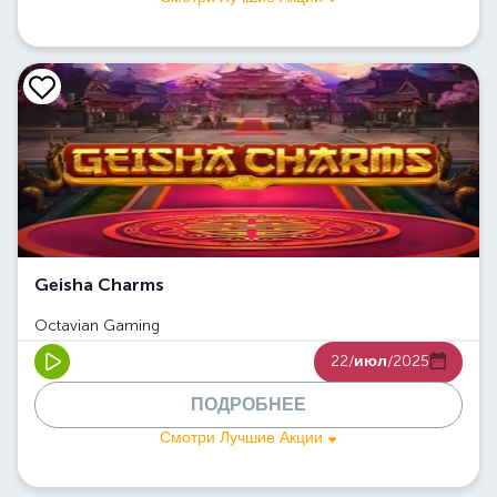
Geisha Charms
Octavian Gaming
22/
июл
/2025
ПОДРОБНЕЕ
Смотри Лучшие Акции