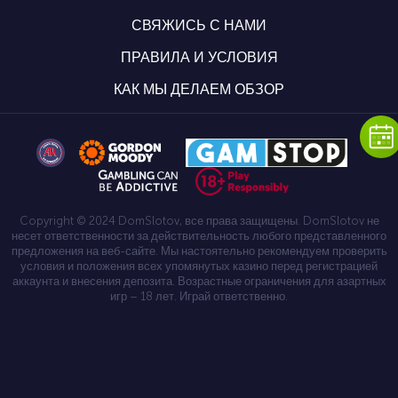
СВЯЖИСЬ С НАМИ
ПРАВИЛА И УСЛОВИЯ
КАК МЫ ДЕЛАЕМ ОБЗОР
Copyright © 2024 DomSlotov, все права защищены. DomSlotov не
несет ответственности за действительность любого представленного
предложения на веб-сайте. Мы настоятельно рекомендуем проверить
условия и положения всех упомянутых казино перед регистрацией
аккаунта и внесения депозита. Возрастные ограничения для азартных
игр – 18 лет. Играй ответственно.