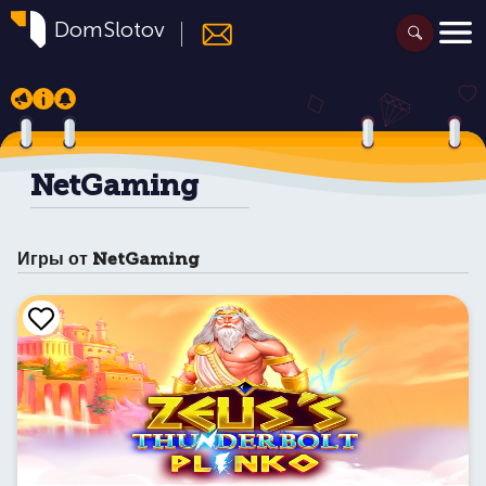
DomSlotov
NetGaming
Игры от NetGaming