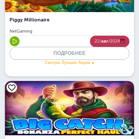
Piggy Millionaire
NetGaming
22/
авг
/2024
ПОДРОБНЕЕ
Смотри Лучшие Акции