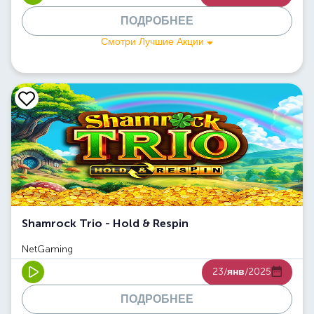
ПОДРОБНЕЕ
Смотри Лучшие Акции
Shamrock Trio - Hold & Respin
NetGaming
23/
янв
/2025
ПОДРОБНЕЕ