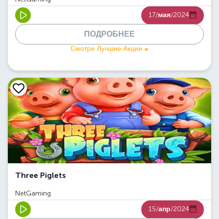
17/
мая
/2024
ПОДРОБНЕЕ
Смотри Лучшие Акции
Three Piglets
NetGaming
15/
апр
/2024