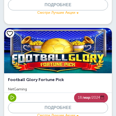
ПОДРОБНЕЕ
Смотри Лучшие Акции
Football Glory Fortune Pick
NetGaming
18/
мар
/2024
ПОДРОБНЕЕ
Смотри Лучшие Акции