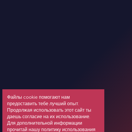
Файлы cookie помогают нам
предоставить тебе лучший опыт.
Продолжая использовать этот сайт ты
даешь согласие на их использование.
Для дополнительной информации
прочитай нашу политику использования