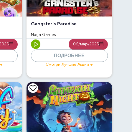
Gangster's Paradise
Naga Games
2025
06/
мар
/2025
ПОДРОБНЕЕ
Смотри Лучшие Акции