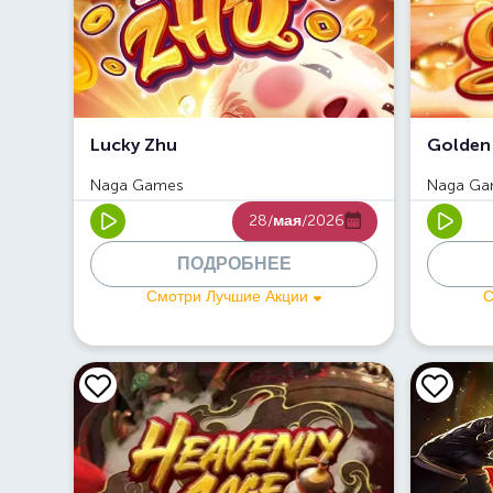
Lucky Zhu
Golden
Naga Games
Naga Ga
28/
мая
/2026
ПОДРОБНЕЕ
Смотри Лучшие Акции
С