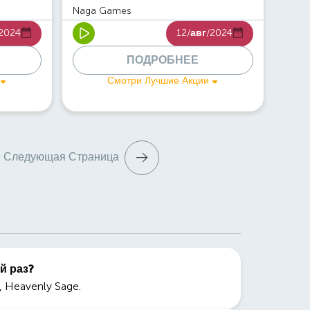
Naga Games
2024
12/
авг
/2024
ПОДРОБНЕЕ
Смотри Лучшие Акции
Следующая Страница
й раз?
,
Heavenly Sage
.