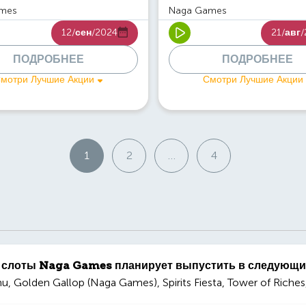
mes
Naga Games
12/
сен
/2024
21/
авг
/
ПОДРОБНЕЕ
ПОДРОБНЕЕ
мотри Лучшие Акции
Смотри Лучшие Акции
1
2
…
4
 слоты Naga Games планирует выпустить в следующи
hu
,
Golden Gallop (Naga Games)
,
Spirits Fiesta
,
Tower of Riches