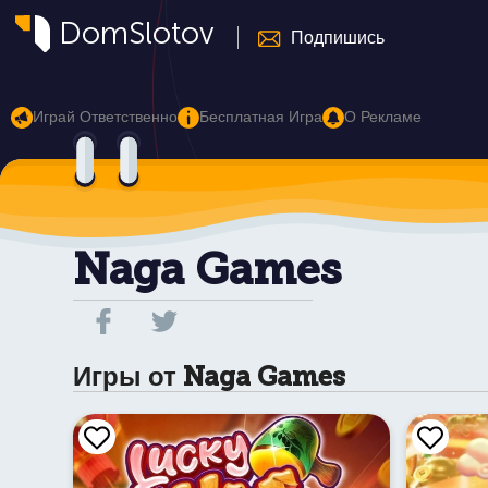
DomSlotov
Подпишись
Играй Ответственно
Бесплатная Игра
О Рекламе
Naga Games
Игры от Naga Games