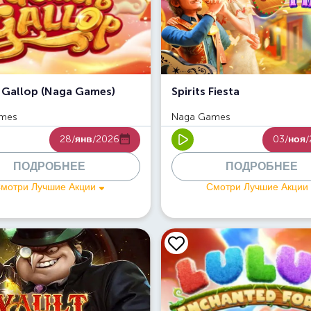
 Gallop (Naga Games)
Spirits Fiesta
mes
Naga Games
28/
янв
/2026
03/
ноя
/
ПОДРОБНЕЕ
ПОДРОБНЕЕ
мотри Лучшие Акции
Смотри Лучшие Акции