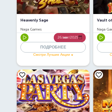
Heavenly Sage
Vault o
Naga Games
Naga Ga
26/
авг
/2025
ПОДРОБНЕЕ
Смотри Лучшие Акции
С