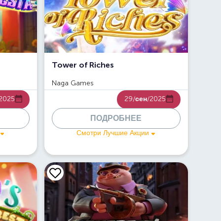
Tower of Riches
Naga Games
2025
29/
сен
/2025
ПОДРОБНЕЕ
Смотри Лучшие Акции