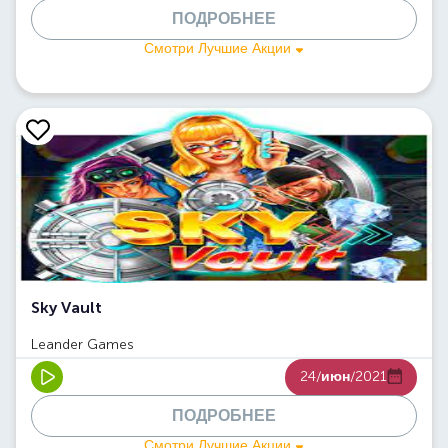
ПОДРОБНЕЕ
Смотри Лучшие Акции
Sky Vault
Leander Games
24/
июн
/2021
ПОДРОБНЕЕ
Смотри Лучшие Акции