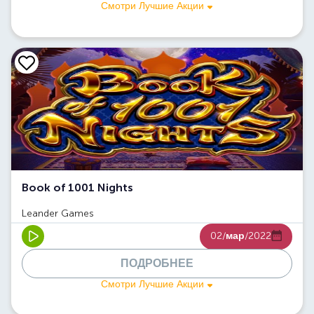
Смотри Лучшие Акции
Book of 1001 Nights
Leander Games
02/
мар
/2022
ПОДРОБНЕЕ
Смотри Лучшие Акции