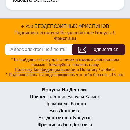
помощью DomSlotov.
+ 250 БЕЗДЕПОЗИТНЫХ ФРИСПИНОВ
Подпишись и получи Бездепозитные Бонусы &
Фриспины
*Ты найдешь ссылку для отписки в каждом электронном
письме. Пожалуйста, проверь нашу
Политику Конфиденциальности
и Политику Cookies.
* Подписавшись, ты подтверждаешь что тебе больше +18 лет.
Бонусы На Депозит
Приветственные Бонусы Казино
Промокоды Казино
Без Депозита
Бездепозитных Бонусов
Фриспинов Без Депозита