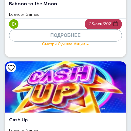
Baboon to the Moon
Leander Games
23/
сен
/2021
ПОДРОБНЕЕ
Смотри Лучшие Акции
Cash Up
Leander Games