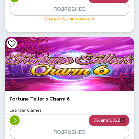
ПОДРОБНЕЕ
Смотри Лучшие Акции
Fortune Teller's Charm 6
Leander Games
06/
апр
/2022
ПОДРОБНЕЕ