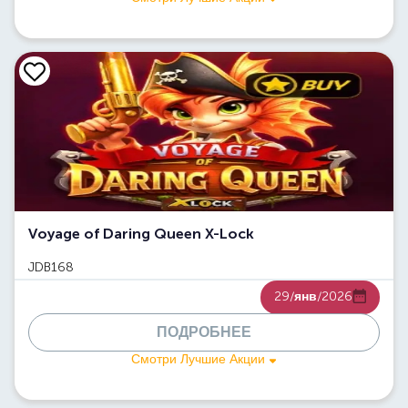
Voyage of Daring Queen X-Lock
JDB168
29/
янв
/2026
ПОДРОБНЕЕ
Смотри Лучшие Акции