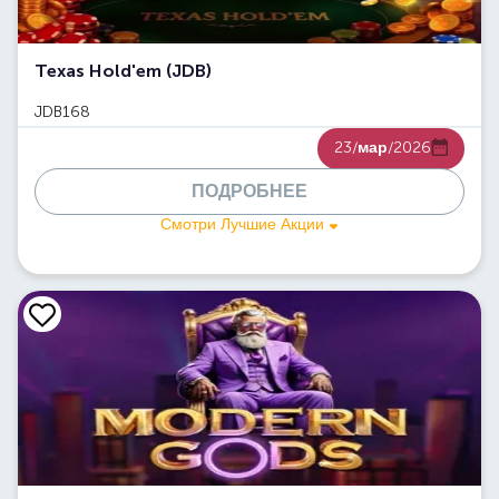
Texas Hold'em (JDB)
JDB168
23/
мар
/2026
ПОДРОБНЕЕ
Смотри Лучшие Акции