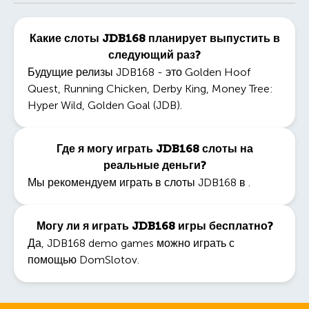
Какие слоты JDB168 планирует выпустить в
следующий раз?
Будущие релизы JDB168 - это
Golden Hoof
Quest
,
Running Chicken
,
Derby King
,
Money Tree:
Hyper Wild
,
Golden Goal (JDB)
.
Где я могу играть JDB168 слоты на
реальные деньги?
Мы рекомендуем играть в слоты JDB168 в .
Могу ли я играть JDB168 игры бесплатно?
Да,
JDB168 demo games
можно играть с
помощью DomSlotov.