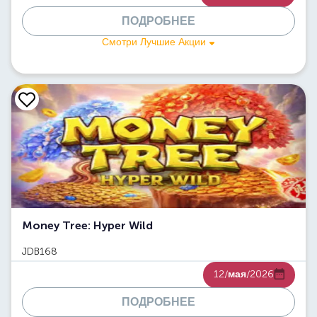
ПОДРОБНЕЕ
Смотри Лучшие Акции
Money Tree: Hyper Wild
JDB168
12/
мая
/2026
ПОДРОБНЕЕ