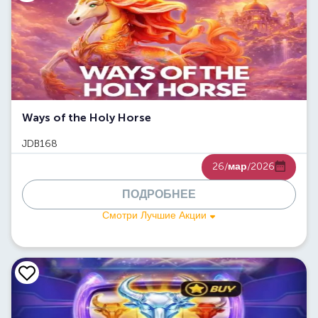
Ways of the Holy Horse
JDB168
26/
мар
/2026
ПОДРОБНЕЕ
Смотри Лучшие Акции