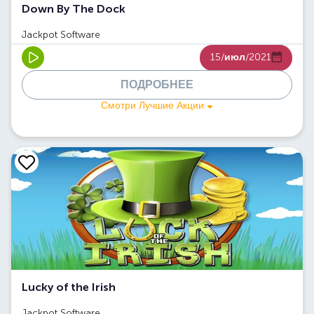
Down By The Dock
Jackpot Software
15/
июл
/2021
ПОДРОБНЕЕ
Смотри Лучшие Акции
Lucky of the Irish
Jackpot Software