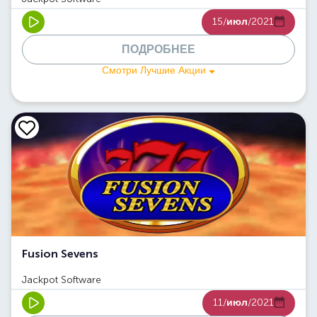
15/
июл
/2021
ПОДРОБНЕЕ
Смотри Лучшие Акции
Fusion Sevens
Jackpot Software
11/
июл
/2021