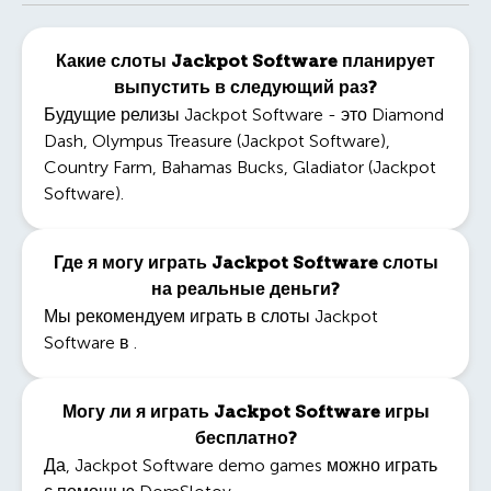
Какие слоты Jackpot Software планирует
выпустить в следующий раз?
Будущие релизы Jackpot Software - это
Diamond
Dash
,
Olympus Treasure (Jackpot Software)
,
Country Farm
,
Bahamas Bucks
,
Gladiator (Jackpot
Software)
.
Где я могу играть Jackpot Software слоты
на реальные деньги?
Мы рекомендуем играть в слоты Jackpot
Software в .
Могу ли я играть Jackpot Software игры
бесплатно?
Да,
Jackpot Software demo games
можно играть