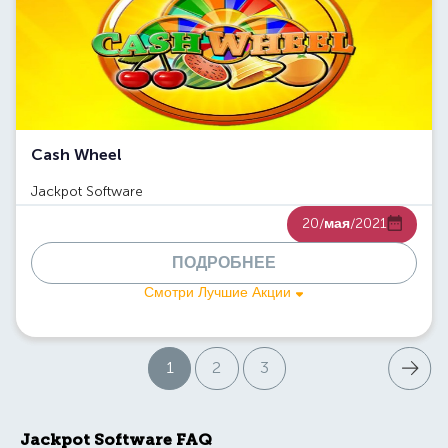
Cash Wheel
Jackpot Software
20/
мая
/2021
ПОДРОБНЕЕ
Смотри Лучшие Акции
Следую
1
2
3
Страниц
Jackpot Software FAQ