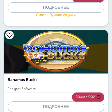
ПОДРОБНЕЕ
Смотри Лучшие Акции
Bahamas Bucks
Jackpot Software
20/
ноя
/2021
ПОДРОБНЕЕ