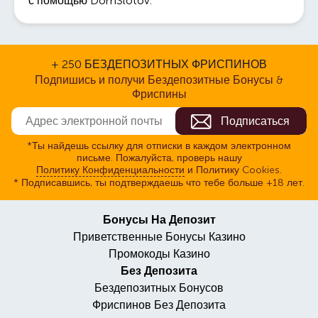
с помощью DomSlotov.
+ 250 БЕЗДЕПОЗИТНЫХ ФРИСПИНОВ
Подпишись и получи Бездепозитные Бонусы &
Фриспины
*Ты найдешь ссылку для отписки в каждом электронном
письме. Пожалуйста, проверь нашу
Политику Конфиденциальности
и Политику Cookies.
* Подписавшись, ты подтверждаешь что тебе больше +18 лет.
Бонусы На Депозит
Приветственные Бонусы Казино
Промокоды Казино
Без Депозита
Бездепозитных Бонусов
Фриспинов Без Депозита