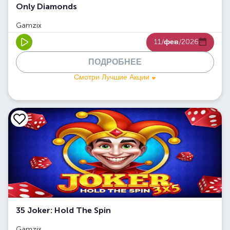
Only Diamonds
Gamzix
11/
фев
/2026
ПОДРОБНЕЕ
Смотри Лучшие Акции
35 Joker: Hold The Spin
Gamzix