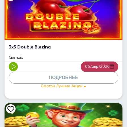
3x5 Double Blazing
Gamzix
06/
апр
/2026
ПОДРОБНЕЕ
Смотри Лучшие Акции