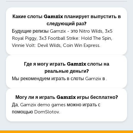
Какие слоты Gamzix планирует выпустить в
следующий раз?
Будущие релизы Gamzix - это
Nitro Wilds
,
3x5
Royal Piggy
,
3x3 Football Strike: Hold The Spin
,
Vinnie Volt: Devil Wilds
,
Coin Win Express
.
Где я могу играть Gamzix слоты на
реальные деньги?
Мы рекомендуем играть в слоты Gamzix в .
Могу ли я играть Gamzix игры бесплатно?
Да,
Gamzix demo games
можно играть с
помощью DomSlotov.