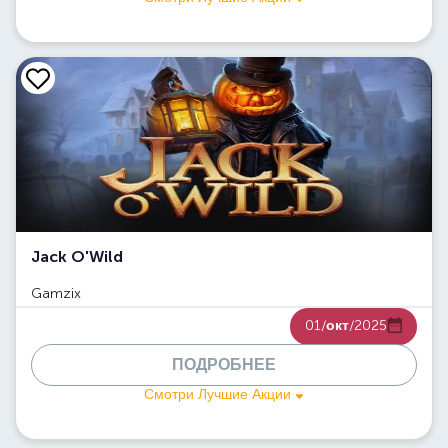
Jack O'Wild
Gamzix
01/
окт
/2025
ПОДРОБНЕЕ
Смотри Лучшие Акции