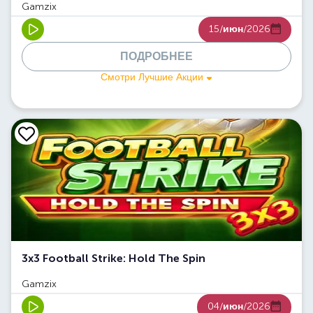
Gamzix
15/
июн
/2026
ПОДРОБНЕЕ
Смотри Лучшие Акции
3x3 Football Strike: Hold The Spin
Gamzix
04/
июн
/2026