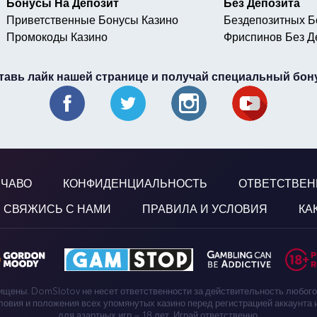
Бонусы На Депозит
Без Депозита
Приветственные Бонусы Казино
Бездепозитных Б
Промокоды Казино
Фриспинов Без Д
тавь лайк нашей странице и получай специальный бон
ЧАВО
КОНФИДЕНЦИАЛЬНОСТЬ
ОТВЕТСТВЕН
СВЯЖИСЬ С НАМИ
ПРАВИЛА И УСЛОВИЯ
КА
ищены. DomSlotov не несет ответственности за действительность любого
овия и положения всех упомянутых казино перед регистрацией аккаунта и
для азартных игр – 18 лет. Играй ответственно.