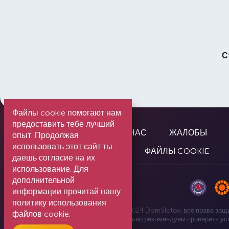
С
Файлы cookie помогают нам
предоставить тебе лучший
ГЛАВНАЯ
О НАС
ЖАЛОБЫ
опыт. Продолжая
использовать этот сайт ты
ФАЙЛЫ COOKIE
даешь согласие на их
использование. Для
дополнительной
информации прочитай нашу
политику использования
Copyright © 2024 DomSlotov, все права защ
файлов cookie
.
Мы настоятельно рекомендуем проверить усл