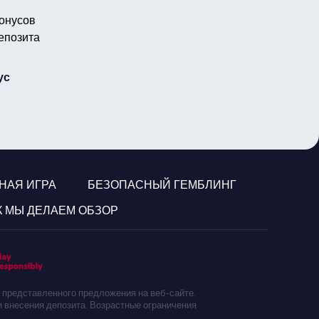
онусов
епозита
ус
НАЯ ИГРА
БЕЗОПАСНЫЙ ГЕМБЛИНГ
К МЫ ДЕЛАЕМ ОБЗОР
 представленного предложения на веб-сайте.
 внесения депозита. Возрастные ограничения