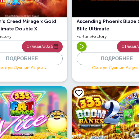
n's Creed Mirage x Gold
Ascending Phoenix Blaze 
ltimate Double X
Blitz Ultimate
actory
FortuneFactory
07/
мая
/2026
01/
мая
/
ПОДРОБНЕЕ
ПОДРОБНЕЕ
мотри Лучшие Акции
Смотри Лучшие Акции