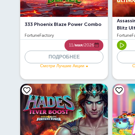
Assassi
333 Phoenix Blaze Power Combo
Blitz U
FortuneFactory
FortuneF
11/
мая
/2026
ПОДРОБНЕЕ
Смотри Лучшие Акции
С