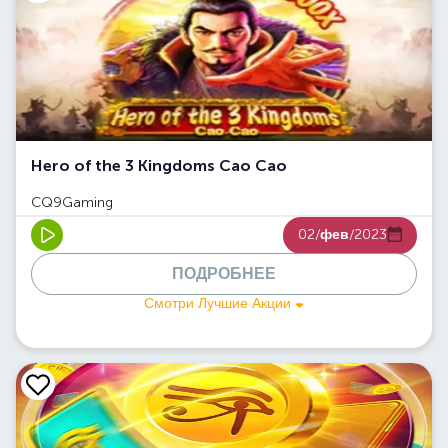
Hero of the 3 Kingdoms Cao Cao
CQ9Gaming
02/
фев
/2023
ПОДРОБНЕЕ
Смотри Лучшие Акции