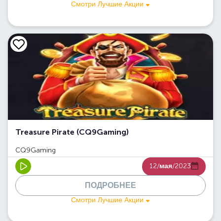
Смотри Лучшие Акции
Treasure Pirate (CQ9Gaming)
CQ9Gaming
12/
мая
/2023
ПОДРОБНЕЕ
Смотри Лучшие Акции