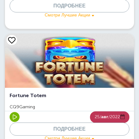
ПОДРОБНЕЕ
Смотри Лучшие Акции
Fortune Totem
CQ9Gaming
25/
авг
/2022
ПОДРОБНЕЕ
Смотри Лучшие Акции