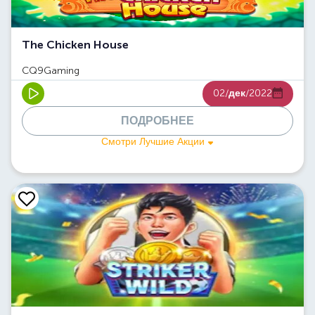
The Chicken House
CQ9Gaming
02/
дек
/2022
ПОДРОБНЕЕ
Смотри Лучшие Акции