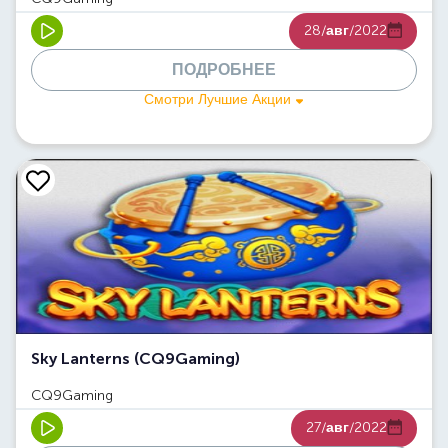
28/
авг
/2022
ПОДРОБНЕЕ
Смотри Лучшие Акции
Sky Lanterns (CQ9Gaming)
CQ9Gaming
27/
авг
/2022