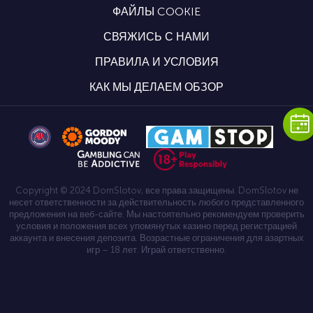
ФАЙЛЫ COOKIE
СВЯЖИСЬ С НАМИ
ПРАВИЛА И УСЛОВИЯ
КАК МЫ ДЕЛАЕМ ОБЗОР
Copyright © 2024 DomSlotov, все права защищены. DomSlotov не
несет ответственности за действительность любого представленного
предложения на веб-сайте. Мы настоятельно рекомендуем проверить
условия и положения всех упомянутых казино перед регистрацией
аккаунта и внесения депозита. Возрастные ограничения для азартных
игр – 18 лет. Играй ответственно.