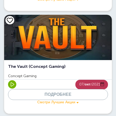
The Vault (Concept Gaming)
Concept Gaming
07/
окт
/2021
ПОДРОБНЕЕ
Смотри Лучшие Акции