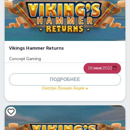
Vikings Hammer Returns
Concept Gaming
18/
ноя
/2022
ПОДРОБНЕЕ
Смотри Лучшие Акции