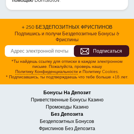
помощью DomSlotov.
+ 250 БЕЗДЕПОЗИТНЫХ ФРИСПИНОВ
Подпишись и получи Бездепозитные Бонусы &
Фриспины
*Ты найдешь ссылку для отписки в каждом электронном
письме. Пожалуйста, проверь нашу
Политику Конфиденциальности
и Политику Cookies.
* Подписавшись, ты подтверждаешь что тебе больше +18 лет.
Бонусы На Депозит
Приветственные Бонусы Казино
Промокоды Казино
Без Депозита
Бездепозитных Бонусов
Фриспинов Без Депозита