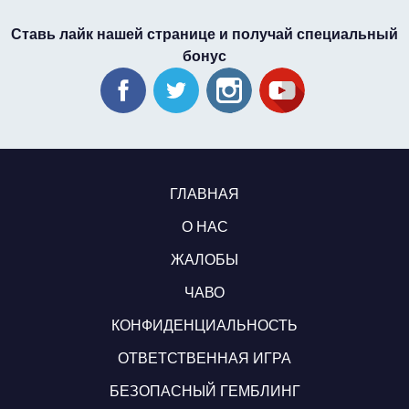
Ставь лайк нашей странице и получай специальный
бонус
ГЛАВНАЯ
О НАС
ЖАЛОБЫ
ЧАВО
КОНФИДЕНЦИАЛЬНОСТЬ
ОТВЕТСТВЕННАЯ ИГРА
БЕЗОПАСНЫЙ ГЕМБЛИНГ