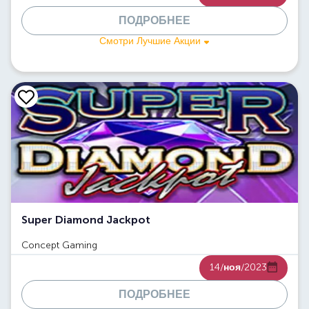
ПОДРОБНЕЕ
Смотри Лучшие Акции
Super Diamond Jackpot
Concept Gaming
14/
ноя
/2023
ПОДРОБНЕЕ