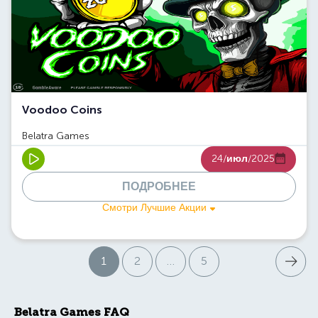
Voodoo Coins
Belatra Games
24/
июл
/2025
ПОДРОБНЕЕ
Смотри Лучшие Акции
Следую
1
2
…
5
Страниц
Belatra Games FAQ