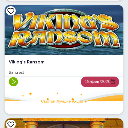
Viking's Ransom
Barcrest
18/
фев
/2020
Смотри Лучшие Акции