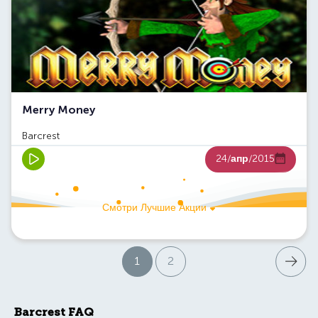
Merry Money
Barcrest
24/
апр
/2015
Смотри Лучшие Акции
Следую
1
2
Страниц
Barcrest FAQ