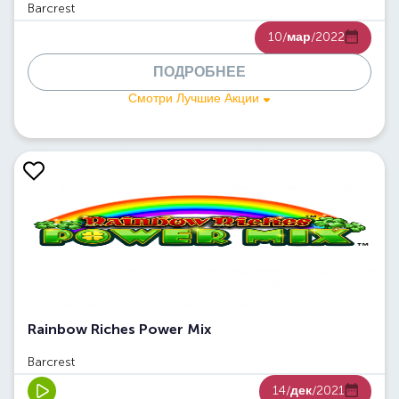
Barcrest
10/
мар
/2022
ПОДРОБНЕЕ
Смотри Лучшие Акции
Rainbow Riches Power Mix
Barcrest
14/
дек
/2021