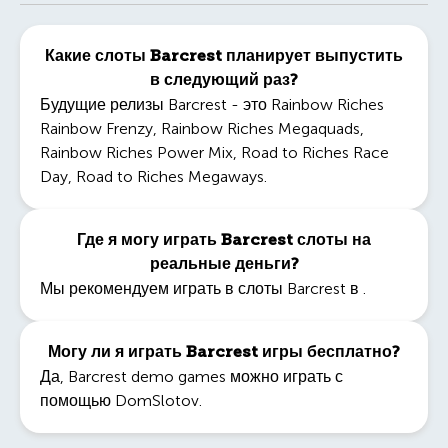
Какие слоты Barcrest планирует выпустить
в следующий раз?
Будущие релизы Barcrest - это
Rainbow Riches
Rainbow Frenzy
,
Rainbow Riches Megaquads
,
Rainbow Riches Power Mix
,
Road to Riches Race
Day
,
Road to Riches Megaways
.
Где я могу играть Barcrest слоты на
реальные деньги?
Мы рекомендуем играть в слоты Barcrest в .
Могу ли я играть Barcrest игры бесплатно?
Да,
Barcrest demo games
можно играть с
помощью DomSlotov.