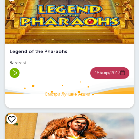
Legend of the Pharaohs
Barcrest
15/
апр
/2017
Смотри Лучшие Акции