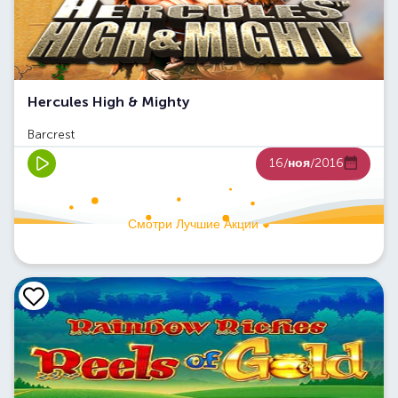
Hercules High & Mighty
Barcrest
16/
ноя
/2016
Смотри Лучшие Акции