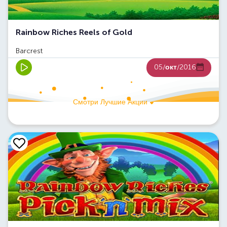
Rainbow Riches Reels of Gold
Barcrest
05/
окт
/2016
Смотри Лучшие Акции