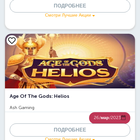
ПОДРОБНЕЕ
Смотри Лучшие Акции
Age Of The Gods: Helios
Ash Gaming
26/
мар
/2023
ПОДРОБНЕЕ
Смотри Лучшие Акции