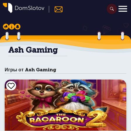
DomSlotov
Ash Gaming
Игры от Ash Gaming