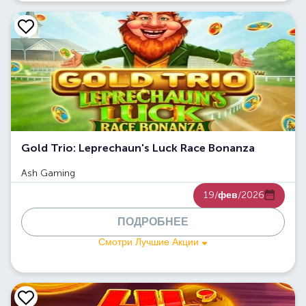
Gold Trio: Leprechaun's Luck Race Bonanza
Ash Gaming
19/
фев
/2026
ПОДРОБНЕЕ
Смотри Лучшие Акции