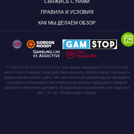
СВЯЖИСЬ С НАМИ
ПРАВИЛА И УСЛОВИЯ
КАК МЫ ДЕЛАЕМ ОБЗОР
Copyright © 2024 DomSlotov, все права защищены. DomSlotov не
несет ответственности за действительность любого представленного
предложения на веб-сайте. Мы настоятельно рекомендуем проверить
условия и положения всех упомянутых казино перед регистрацией
аккаунта и внесения депозита. Возрастные ограничения для азартных
игр – 18 лет. Играй ответственно.