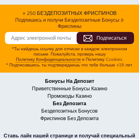
+ 250 БЕЗДЕПОЗИТНЫХ ФРИСПИНОВ
Подпишись и получи Бездепозитные Бонусы &
Фриспины
*Ты найдешь ссылку для отписки в каждом электронном
письме. Пожалуйста, проверь нашу
Политику Конфиденциальности
и Политику Cookies.
* Подписавшись, ты подтверждаешь что тебе больше +18 лет.
Бонусы На Депозит
Приветственные Бонусы Казино
Промокоды Казино
Без Депозита
Бездепозитных Бонусов
Фриспинов Без Депозита
Ставь лайк нашей странице и получай специальный