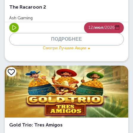
The Racaroon 2
Ash Gaming
12/
июл
/2026
ПОДРОБНЕЕ
Смотри Лучшие Акции
Gold Trio: Tres Amigos