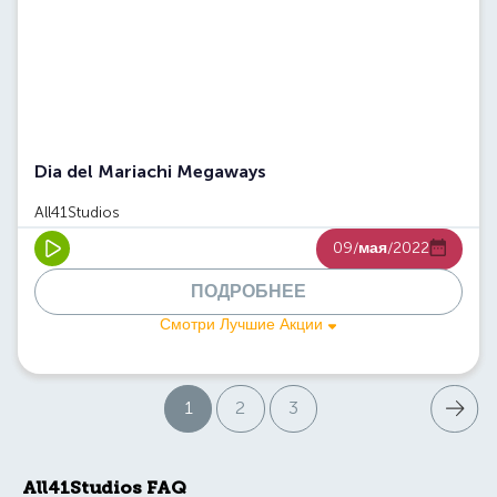
Dia del Mariachi Megaways
All41Studios
09/
мая
/2022
ПОДРОБНЕЕ
Смотри Лучшие Акции
Следую
1
2
3
Страниц
All41Studios FAQ