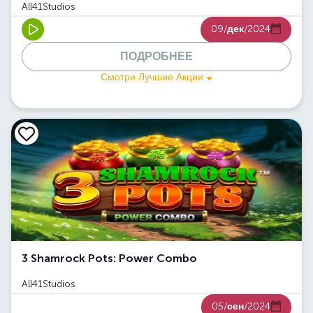
All41Studios
09/
дек
/2024
ПОДРОБНЕЕ
Смотри Лучшие Акции
3 Shamrock Pots: Power Combo
All41Studios
05/
сен
/2024