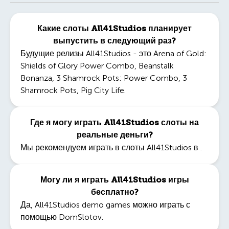
Какие слоты All41Studios планирует
выпустить в следующий раз?
Будущие релизы All41Studios - это
Arena of Gold:
Shields of Glory Power Combo
,
Beanstalk
Bonanza
,
3 Shamrock Pots: Power Combo
,
3
Shamrock Pots
,
Pig City Life
.
Где я могу играть All41Studios слоты на
реальные деньги?
Мы рекомендуем играть в слоты All41Studios в .
Могу ли я играть All41Studios игры
бесплатно?
Да,
All41Studios demo games
можно играть с
помощью DomSlotov.