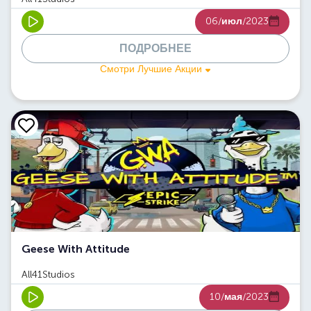
06/
июл
/2023
ПОДРОБНЕЕ
Смотри Лучшие Акции
Geese With Attitude
All41Studios
10/
мая
/2023