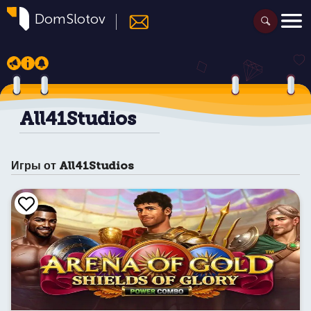
DomSlotov
All41Studios
Игры от All41Studios