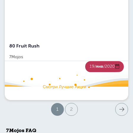
80 Fruit Rush
7Mojos
19/
янв
/2020
Смотри Лучшие Акции
Следую
1
2
Страниц
7Mojos FAQ