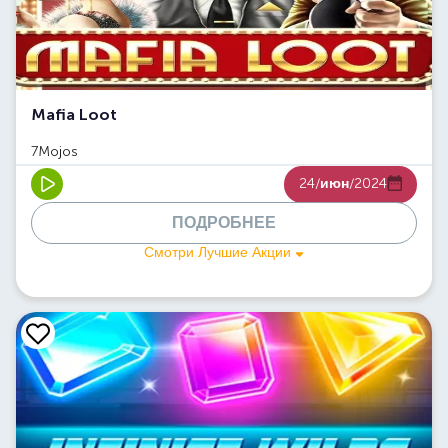
Mafia Loot
7Mojos
24/
июн
/2024
ПОДРОБНЕЕ
Смотри Лучшие Акции