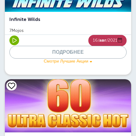
Infinite Wilds
7Mojos
16/
авг
/2021
ПОДРОБНЕЕ
Смотри Лучшие Акции