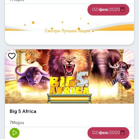
02/
фев
/2020
Смотри Лучшие Акции
Big 5 Africa
7Mojos
02/
фев
/2020