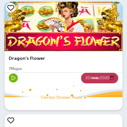
Dragon's Flower
7Mojos
20/
янв
/2020
Смотри Лучшие Акции