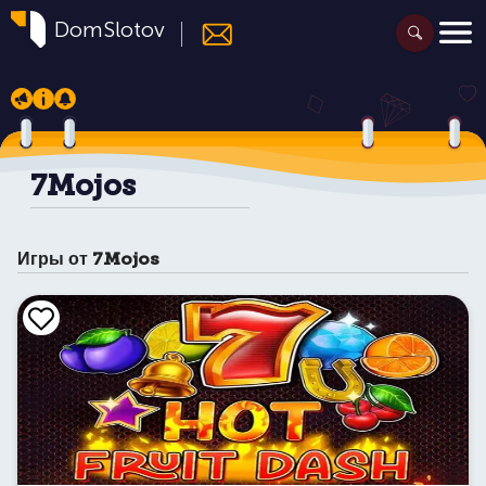
DomSlotov
7Mojos
Игры от 7Mojos