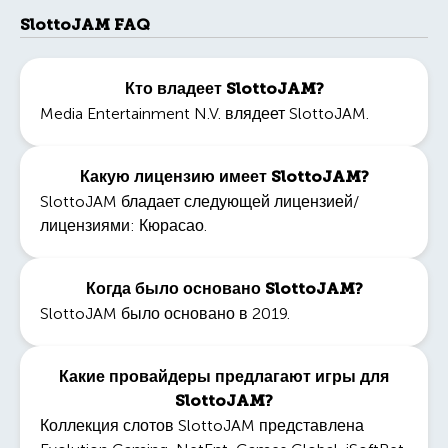
SlottoJAM FAQ
Кто владеет SlottoJAM?
Media Entertainment N.V. влядеет SlottoJAM.
Какую лицензию имеет SlottoJAM?
SlottoJAM бладает следующей лицензией/
лицензиями: Кюрасао.
Когда было основано SlottoJAM?
SlottoJAM было основано в 2019.
Какие провайдеры предлагают игры для
SlottoJAM?
Коллекция слотов SlottoJAM представлена