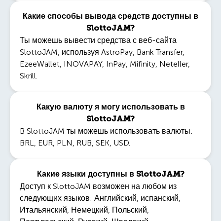
Какие способы вывода средств доступны в
SlottoJAM?
Ты можешь вывести средства с веб-сайта
SlottoJAM, используя AstroPay, Bank Transfer,
EzeeWallet, INOVAPAY, InPay, Mifinity, Neteller,
Skrill.
Какую валюту я могу использовать в
SlottoJAM?
B SlottoJAM ты можешь использовать валюты:
BRL, EUR, PLN, RUB, SEK, USD.
Какие языки доступны в SlottoJAM?
Доступ к SlottoJAM возможен на любом из
следующих языков: Английский, испанский,
Итальянский, Немецкий, Польский,