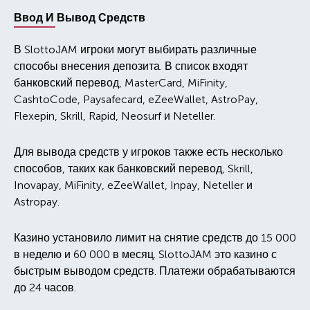
Ввод И Вывод Средств
В SlottoJAM игроки могут выбирать различные
способы внесения депозита. В список входят
банковский перевод, MasterCard, MiFinity,
CashtoCode, Paysafecard, eZeeWallet, AstroPay,
Flexepin, Skrill, Rapid, Neosurf и Neteller.
Для вывода средств у игроков также есть несколько
способов, таких как банковский перевод, Skrill,
Inovapay, MiFinity, eZeeWallet, Inpay, Neteller и
Astropay.
Казино установило лимит на снятие средств до 15 000
в неделю и 60 000 в месяц. SlottoJAM это казино с
быстрым выводом средств. Платежи обрабатываются
до 24 часов.