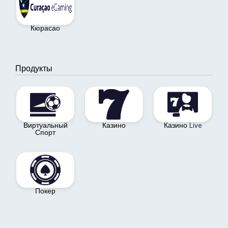
Кюрасао
Продукты
Виртуальный
Казино
Казино Live
Спорт
Покер