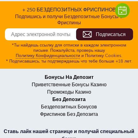
+ 250 БЕЗДЕПОЗИТНЫХ ФРИСПИНОВ
Подпишись и получи Бездепозитные Бонусы &
Фриспины
*Ты найдешь ссылку для отписки в каждом электронном
письме. Пожалуйста, проверь нашу
Политику Конфиденциальности
и Политику Cookies.
* Подписавшись, ты подтверждаешь что тебе больше +18 лет.
Бонусы На Депозит
Приветственные Бонусы Казино
Промокоды Казино
Без Депозита
Бездепозитных Бонусов
Фриспинов Без Депозита
Ставь лайк нашей странице и получай специальный