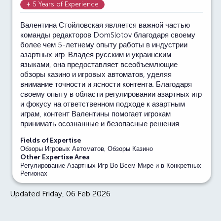
+ 5 Years of Experience
Валентина Стойловская является важной частью
команды редакторов DomSlotov благодаря своему
более чем 5-летнему опыту работы в индустрии
азартных игр. Владея русским и украинским
языками, она предоставляет всеобъемлющие
обзоры казино и игровых автоматов, уделяя
внимание точности и ясности контента. Благодаря
своему опыту в области регулировании азартных игр
и фокусу на ответственном подходе к азартным
играм, контент Валентины помогает игрокам
принимать осознанные и безопасные решения.
Fields of Expertise
Обзоры Игровых Автоматов, Обзоры Казино
Other Expertise Area
Регулирование Азартных Игр Во Всем Мире и в Конкретных
Регионах
Updated Friday, 06 Feb 2026