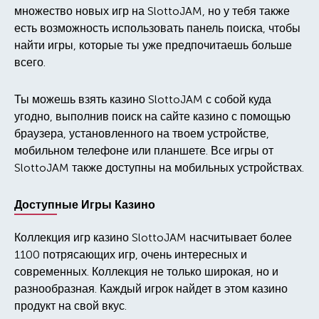
множество новых игр на SlottoJAM, но у тебя также
есть возможность использовать панель поиска, чтобы
найти игры, которые ты уже предпочитаешь больше
всего.
Ты можешь взять казино SlottoJAM с собой куда
угодно, выполнив поиск на сайте казино с помощью
браузера, установленного на твоем устройстве,
мобильном телефоне или планшете. Все игры от
SlottoJAM также доступны на мобильных устройствах.
Доступные Игры Казино
Коллекция игр казино SlottoJAM насчитывает более
1100 потрясающих игр, очень интересных и
современных. Коллекция не только широкая, но и
разнообразная. Каждый игрок найдет в этом казино
продукт на свой вкус.