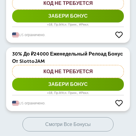
КОД НЕ ТРЕБУЕТСЯ
ЗАБЕРИ БОНУС
US ограничено.
30% До ₽24000 Еженедельный Релоад Бонус
От SlottoJAM
КОД НЕ ТРЕБУЕТСЯ
ЗАБЕРИ БОНУС
US ограничено.
Смотри Все Бонусы