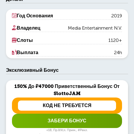
Год Основания
2019
Владелец
Media Entertainment N.V.
Слоты
1120+
Выплата
24h
Эксклюзивный Бонус
150% До ₽47000 Приветственный Бонус От
SlottoJAM
КОД НЕ ТРЕБУЕТСЯ
ЗАБЕРИ БОНУС