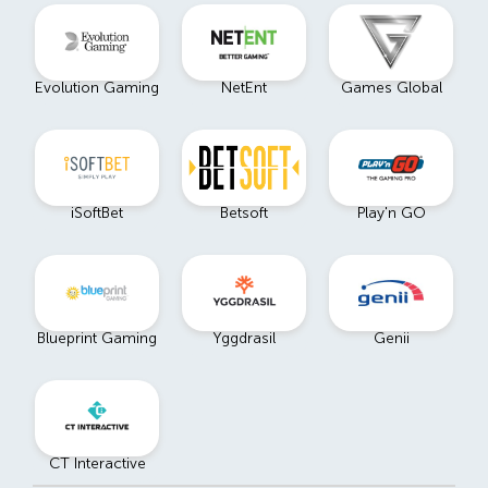
Evolution Gaming
NetEnt
Games Global
iSoftBet
Betsoft
Play'n GO
Blueprint Gaming
Yggdrasil
Genii
CT Interactive