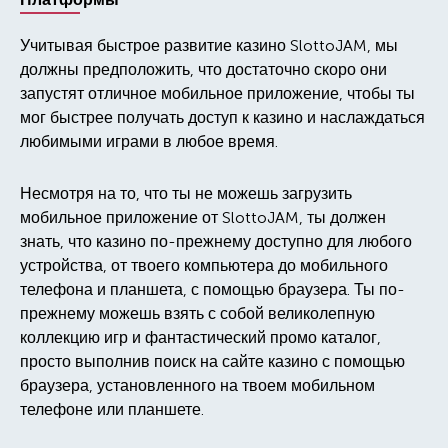
Платформы
Учитывая быстрое развитие казино SlottoJAM, мы
должны предположить, что достаточно скоро они
запустят отличное мобильное приложение, чтобы ты
мог быстрее получать доступ к казино и наслаждаться
любимыми играми в любое время.
Несмотря на то, что ты не можешь загрузить
мобильное приложение от SlottoJAM, ты должен
знать, что казино по-прежнему доступно для любого
устройства, от твоего компьютера до мобильного
телефона и планшета, с помощью браузера. Ты по-
прежнему можешь взять с собой великолепную
коллекцию игр и фантастический промо каталог,
просто выполнив поиск на сайте казино с помощью
браузера, установленного на твоем мобильном
телефоне или планшете.