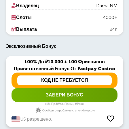
Владелец
Dama N.V.
Слоты
4000+
Выплата
24h
Эксклюзивный Бонус
100% До ₽10.000 + 100 Фриспинов
Приветственный Бонус От Fastpay Casino
КОД НЕ ТРЕБУЕТСЯ
ЗАБЕРИ БОНУС
US разрешено.