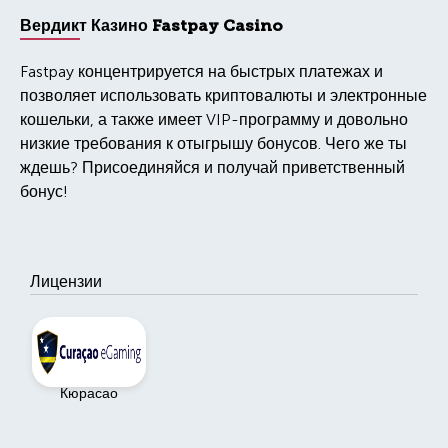
Вердикт Казино Fastpay Casino
Fastpay концентрируется на быстрых платежах и
позволяет использовать криптовалюты и электронные
кошельки, а также имеет VIP-программу и довольно
низкие требования к отыгрышу бонусов. Чего же ты
ждешь? Присоединяйся и получай приветственный
бонус!
Лицензии
Кюрасао