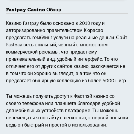
Fastpay Casino Обзор
Казино Fastpay было основано в 2018 году и
авторизированно правительством Кюрасао
предлагать гемблинг услуги на реальные деньги. Сайт
Fastpay весь стильный, черный с множеством
коммерческой рекламы, что придает ему
привлекательный вид, удобный интерфейс. То что
отличает его от других сайтов казино, заключается не
в том что он хорошо выглядит, а в том что он
предлагает обширную коллекцию из более 5000+ игр.
Ты можешь получить доступ к Фастпэй казино со
своего телефона или планшета благодаря удобной
для мобильных устройств платформе. Ты можешь
перемещаться по сайту с легкостью, с первой попытки
ведь он быстрый и простой в использовании.