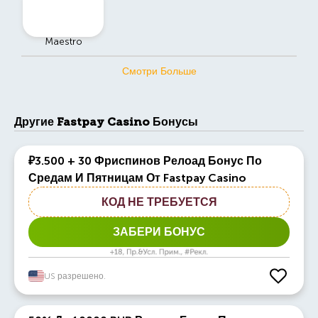
Maestro
Смотри Больше
Другие Fastpay Casino Бонусы
₽3.500 + 30 Фриспинов Релоад Бонус По
Средам И Пятницам От Fastpay Casino
КОД НЕ ТРЕБУЕТСЯ
ЗАБЕРИ БОНУС
US разрешено.