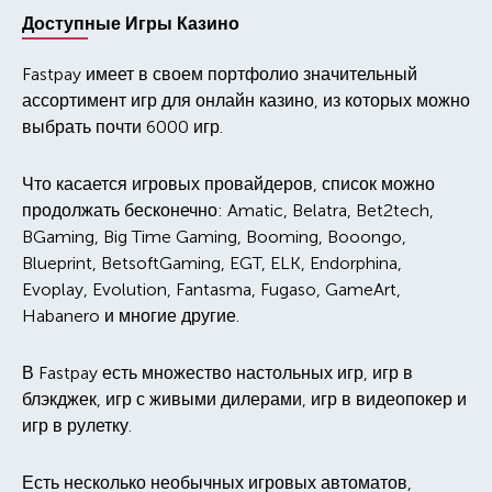
Доступные Игры Казино
Fastpay имеет в своем портфолио значительный
ассортимент игр для онлайн казино, из которых можно
выбрать почти 6000 игр.
Что касается игровых провайдеров, список можно
продолжать бесконечно: Amatic, Belatra, Bet2tech,
BGaming, Big Time Gaming, Booming, Booongo,
Blueprint, BetsoftGaming, EGT, ELK, Endorphina,
Evoplay, Evolution, Fantasma, Fugaso, GameArt,
Habanero и многие другие.
В Fastpay есть множество настольных игр, игр в
блэкджек, игр с живыми дилерами, игр в видеопокер и
игр в рулетку.
Есть несколько необычных игровых автоматов,