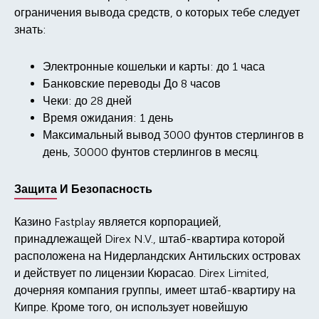
ограничения вывода средств, о которых тебе следует
знать:
Электронные кошельки и карты: до 1 часа
Банковские переводы До 8 часов
Чеки: до 28 дней
Время ожидания: 1 день
Максимальный вывод 3000 фунтов стерлингов в
день, 30000 фунтов стерлингов в месяц.
Защита И Безопасность
Казино Fastplay является корпорацией,
принадлежащей Direx N.V., штаб-квартира которой
расположена на Нидерландских Антильских островах
и действует по лицензии Кюрасао. Direx Limited,
дочерняя компания группы, имеет штаб-квартиру на
Кипре. Кроме того, он использует новейшую