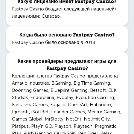
Какую лицензию имеет Fastpay Casino?
Fastpay Casino бладает следующей лицензией/
лицензиями: Curacao.
Когда было основано Fastpay Casino?
Fastpay Casino было основано в 2018.
Какие провайдеры предлагают игры для
Fastpay Casino?
Коллекция слотов Fastpay Casino представлена
Amatic Industries, BGaming, Big Time Gaming,
Booming Games, Blueprint Gaming, Betsoft, ELK
Studios, Endorphina, Evoplay, Evolution Gaming,
FantasmaGames, Fugaso, GameArt, Habanero,
Igrosoft, iSoftBet, Leander Games, Merkur Gaming,
Games Global, MrSlotty, NetEnt, Nolimit City,
Platipus, Play'n GO, Playson, Playtech, Pragmatic
Play, Push Gaming, QuickSpin, Red Tiger, Relax