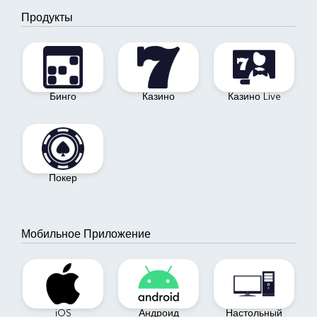
Продукты
Бинго
Казино
Казино Live
Покер
Мобильное Приложение
iOS
Андроид
Настольный