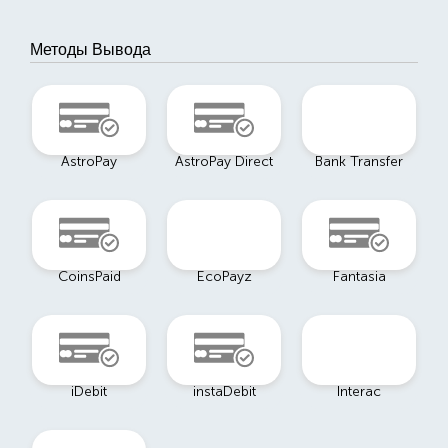
Методы Вывода
AstroPay
AstroPay Direct
Bank Transfer
CoinsPaid
EcoPayz
Fantasia
iDebit
instaDebit
Interac