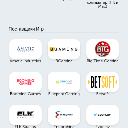
компьютер (ПК и
Mac)
Поставщики Игр
Amatic Industries
BGaming
Big Time Gaming
Booming Games
Blueprint Gaming
Betsoft
ELK Studios
Endorphina
Evoplay