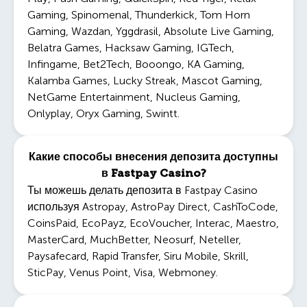
Gaming, Spinomenal, Thunderkick, Tom Horn
Gaming, Wazdan, Yggdrasil, Absolute Live Gaming,
Belatra Games, Hacksaw Gaming, IGTech,
Infingame, Bet2Tech, Booongo, KA Gaming,
Kalamba Games, Lucky Streak, Mascot Gaming,
NetGame Entertainment, Nucleus Gaming,
Onlyplay, Oryx Gaming, Swintt.
Какие способы внесения депозита доступны
в Fastpay Casino?
Ты можешь делать депозита в Fastpay Casino
используя Astropay, AstroPay Direct, CashToCode,
CoinsPaid, EcoPayz, EcoVoucher, Interac, Maestro,
MasterCard, MuchBetter, Neosurf, Neteller,
Paysafecard, Rapid Transfer, Siru Mobile, Skrill,
SticPay, Venus Point, Visa, Webmoney.