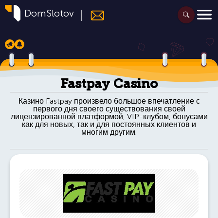
DomSlotov
Fastpay Casino
Казино Fastpay произвело большое впечатление с
первого дня своего существования своей
лицензированной платформой, VIP-клубом, бонусами
как для новых, так и для постоянных клиентов и
многим другим.