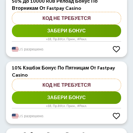
50% До 10000 RUB Релоад Бонус По
Вторникам От Fastpay Casino
КОД НЕ ТРЕБУЕТСЯ
ЗАБЕРИ БОНУС
US разрешено.
10% Кэшбэк Бонус По Пятницам От Fastpay
Casino
КОД НЕ ТРЕБУЕТСЯ
ЗАБЕРИ БОНУС
US разрешено.