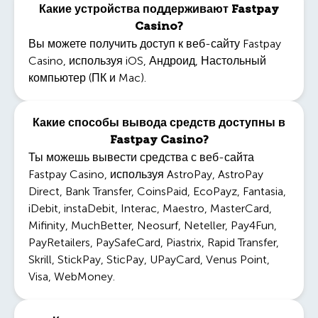
Какие устройства поддерживают Fastpay
Casino?
Вы можете получить доступ к веб-сайту Fastpay
Casino, используя iOS, Андроид, Настольный
компьютер (ПК и Mac).
Какие способы вывода средств доступны в
Fastpay Casino?
Ты можешь вывести средства с веб-сайта
Fastpay Casino, используя AstroPay, AstroPay
Direct, Bank Transfer, CoinsPaid, EcoPayz, Fantasia,
iDebit, instaDebit, Interac, Maestro, MasterCard,
Mifinity, MuchBetter, Neosurf, Neteller, Pay4Fun,
PayRetailers, PaySafeCard, Piastrix, Rapid Transfer,
Skrill, StickPay, SticPay, UPayCard, Venus Point,
Visa, WebMoney.