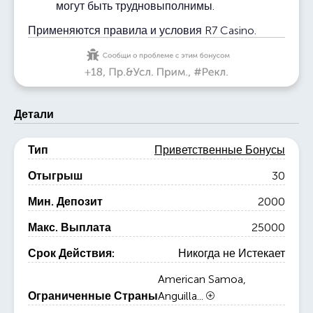
могут быть трудновыполнимы.
Применяются правила и условия R7 Casino.
Детали
Тип
Приветственные Бонусы
Отыгрыш
30
Мин. Депозит
2000
Макс. Выплата
25000
Срок Действия:
Никогда не Истекает
American Samoa,
Ограниченные Страны
Anguilla...