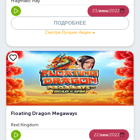
Pragmatic Play
23/
июн
/2022
ПОДРОБНЕЕ
Смотри Лучшие Акции
Floating Dragon Megaways
Reel Kingdom
22/
сен
/2022