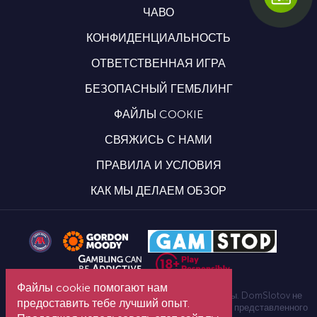
ЧАВО
КОНФИДЕНЦИАЛЬНОСТЬ
ОТВЕТСТВЕННАЯ ИГРА
БЕЗОПАСНЫЙ ГЕМБЛИНГ
ФАЙЛЫ COOKIE
СВЯЖИСЬ С НАМИ
ПРАВИЛА И УСЛОВИЯ
КАК МЫ ДЕЛАЕМ ОБЗОР
Файлы cookie помогают нам
Copyright © 2024 DomSlotov, все права защищены. DomSlotov не
предоставить тебе лучший опыт.
несет ответственности за действительность любого представленного