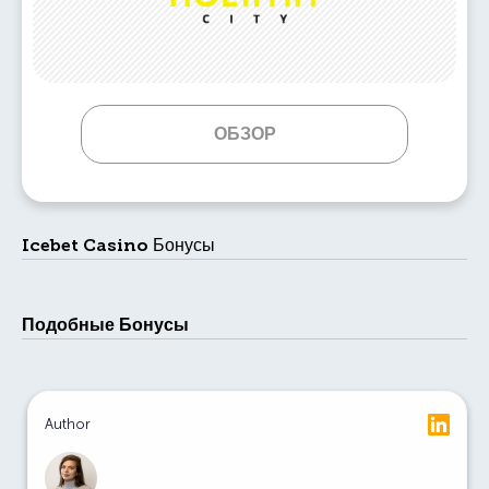
ОБЗОР
Icebet Casino Бонусы
Подобные Бонусы
Author