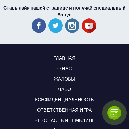
Ставь лайк нашей странице и получай специальный
бонус
ГЛАВНАЯ
О НАС
ЖАЛОБЫ
ЧАВО
КОНФИДЕНЦИАЛЬНОСТЬ
ОТВЕТСТВЕННАЯ ИГРА
БЕЗОПАСНЫЙ ГЕМБЛИНГ