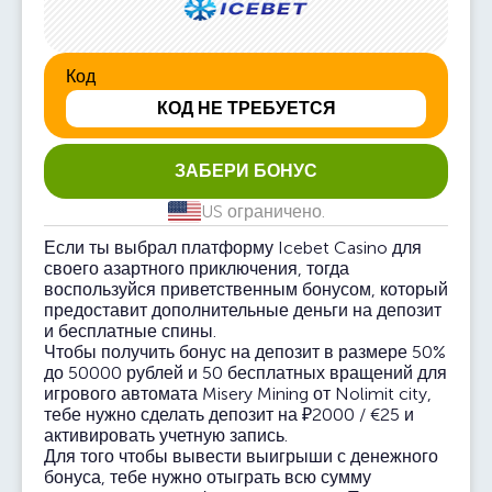
Код
КОД НЕ ТРЕБУЕТСЯ
ЗАБЕРИ БОНУС
US ограничено.
Если ты выбрал платформу Icebet Casino для
своего азартного приключения, тогда
воспользуйся приветственным бонусом, который
предоставит дополнительные деньги на депозит
и бесплатные спины.
Чтобы получить бонус на депозит в размере 50%
до 50000 рублей и 50 бесплатных вращений для
игрового автомата Misery Mining от Nolimit city,
тебе нужно сделать депозит на ₽2000 / €25 и
активировать учетную запись.
Для того чтобы вывести выигрыши с денежного
бонуса, тебе нужно отыграть всю сумму