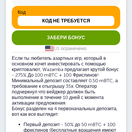
Код
КОД НЕ ТРЕБУЕТСЯ
ЗАБЕРИ БОНУС
US ограничено.
Если ты любитель азартных игр, который в
основном хочет инвестировать с помощью
криптовалют, Wazamba предлагает крутой бонус
- 275% До 100 mBTC + 100 Фриспинов!
Минимальный депозит составляет 0.50 mBTC, а
требование к отыгрышу 35х. Оператор
подчеркнул что вейджер должен быть
выполнение в течение 10 дней с момента
активации предложения.
Бонус разделен на 4 первоначальных депозита,
вот как все выглядит:
Первый депозит - 50% до 50 mBTC + 100
фриспинов (бесплатные вращения имеют