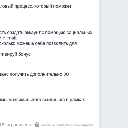
говый процесс, который поможет
сть создать аккаунт с помощью социальных
и e-mail.
сколько можешь себе позволить для
тивируй бонус.
шанс получить дополнительно 80
ммы максимального выигрыша в рамках
US ограничено.