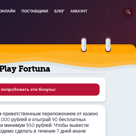
Бездепозитные Бонусы
Pragmatic Play
Фриспины Б
En
 ОНЛАЙН
ПОСТАВЩИКИ
БЛОГ
АККАУНТ
Вх
Приветственные Бонусы Казино
NetEnt
Sp
Play Fortuna
ем попробовать эти бонусы:
м приветственным переложением от казино
6.000 рублей и отыграй 90 бесплатных
и минимум 950 рублей. Чтобы вывести
одимо сделать в течение 7 дней иначе