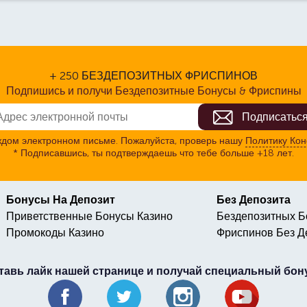
+ 250 БЕЗДЕПОЗИТНЫХ ФРИСПИНОВ
Подпишись и получи Бездепозитные Бонусы & Фриспины
ждом электронном письме. Пожалуйста, проверь нашу
Политику Ко
* Подписавшись, ты подтверждаешь что тебе больше +18 лет.
Бонусы На Депозит
Без Депозита
Приветственные Бонусы Казино
Бездепозитных Б
Промокоды Казино
Фриспинов Без Д
тавь лайк нашей странице и получай специальный бон