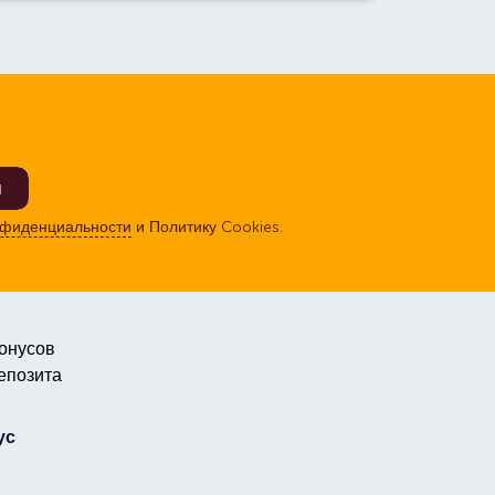
нфиденциальности
и Политику Cookies.
онусов
епозита
ус