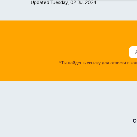
Updated Tuesday, 02 Jul 2024
*Ты найдешь ссылку для отписки в ка
С