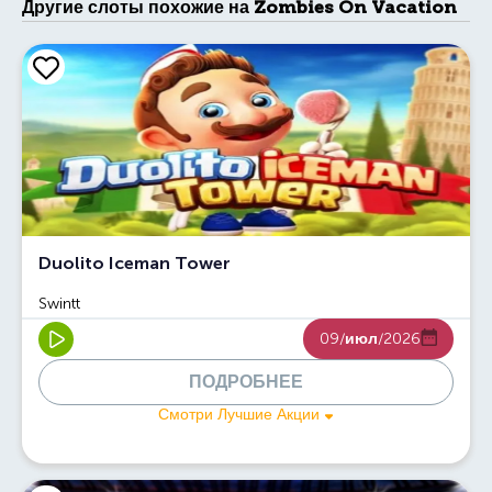
Другие слоты похожие на Zombies On Vacation
Duolito Iceman Tower
Swintt
09/
июл
/2026
ПОДРОБНЕЕ
Смотри Лучшие Акции