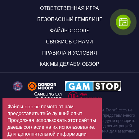
ОТВЕТСТВЕННАЯ ИГРА
БЕЗОПАСНЫЙ ГЕМБЛИНГ
ФАЙЛЫ COOKIE
СВЯЖИСЬ С НАМИ
ПРАВИЛА И УСЛОВИЯ
КАК МЫ ДЕЛАЕМ ОБЗОР
Файлы cookie помогают нам
Copyright © 2024 DomSlotov, все права защищены. DomSlotov не
предоставить тебе лучший опыт.
несет ответственности за действительность любого представленного
Продолжая использовать этот сайт ты
предложения на веб-сайте. Мы настоятельно рекомендуем проверить
условия и положения всех упомянутых казино перед регистрацией
даешь согласие на их использование.
аккаунта и внесения депозита. Возрастные ограничения для азартных
Для дополнительной информации
игр – 18 лет. Играй ответственно.