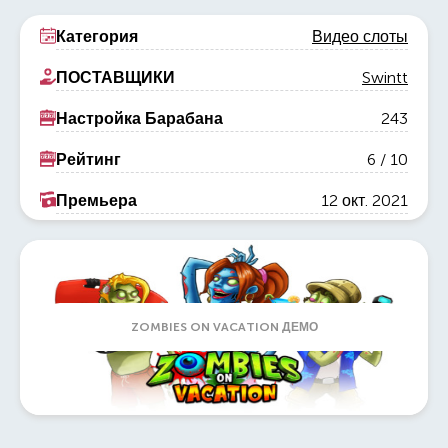
Категория
Видео слоты
ПОСТАВЩИКИ
Swintt
Настройка Барабана
243
Рейтинг
6 / 10
Премьера
12 окт. 2021
ZOMBIES ON VACATION ДЕМО