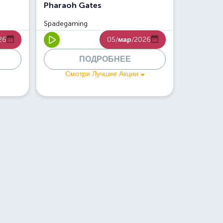
Pharaoh Gates
Spadegaming
26
05/
мар
/2026
ПОДРОБНЕЕ
Смотри Лучшие Акции