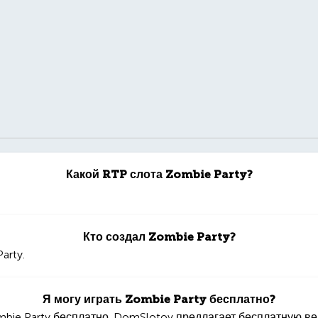
Какой RTP слота Zombie Party?
Кто создал Zombie Party?
arty.
Я могу играть Zombie Party бесплатно?
mbie Party бесплатно. DomSlotov предлагает бесплатную ве