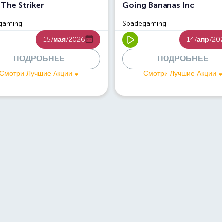
The Striker
Going Bananas Inc
gaming
Spadegaming
15/
мая
/2026
14/
апр
/20
ПОДРОБНЕЕ
ПОДРОБНЕЕ
Смотри Лучшие Акции
Смотри Лучшие Акции