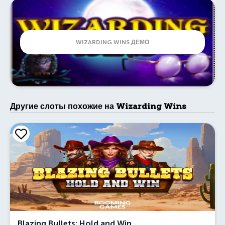
WIZARDING WINS ДЕМО
Другие слоты похожие на Wizarding Wins
Blazing Bullets: Hold and Win