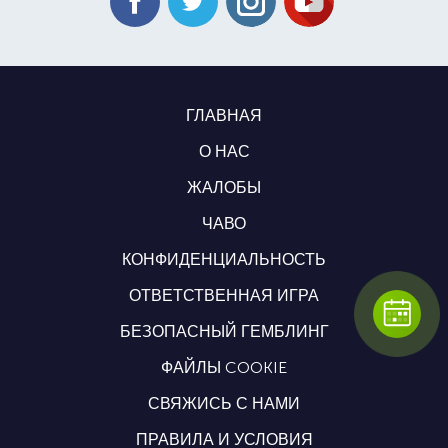
ГЛАВНАЯ
О НАС
ЖАЛОБЫ
ЧАВО
КОНФИДЕНЦИАЛЬНОСТЬ
ОТВЕТСТВЕННАЯ ИГРА
БЕЗОПАСНЫЙ ГЕМБЛИНГ
ФАЙЛЫ COOKIE
СВЯЖИСЬ С НАМИ
ПРАВИЛА И УСЛОВИЯ