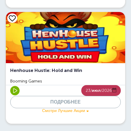
Henhouse Hustle: Hold and Win
Booming Games
23/
июл
/2026
ПОДРОБНЕЕ
Смотри Лучшие Акции