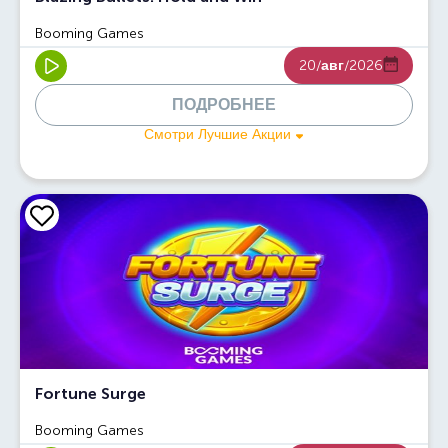
Booming Games
20/
авг
/2026
ПОДРОБНЕЕ
Смотри Лучшие Акции
Fortune Surge
Booming Games