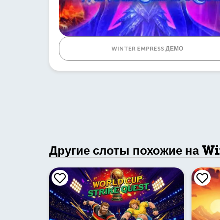
WINTER EMPRESS ДЕМО
Другие слоты похожие на Wi