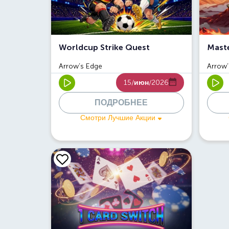
Worldcup Strike Quest
Maste
Arrow’s Edge
Arrow’
15/
июн
/2026
ПОДРОБНЕЕ
Смотри Лучшие Акции