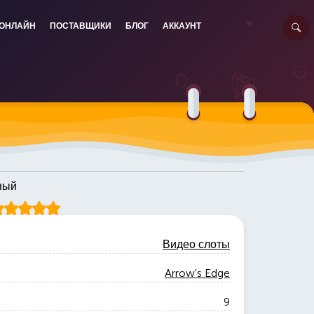
Бездепозитные Бонусы
Pragmatic Play
Фриспины Б
En
 ОНЛАЙН
ПОСТАВЩИКИ
БЛОГ
АККАУНТ
Вх
Приветственные Бонусы Казино
NetEnt
Sp
ный
Видео слоты
Arrow's Edge
9