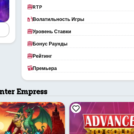
RTP
Волатильность Игры
Уровень Ставки
Бонус Раунды
Рейтинг
Премьера
nter Empress