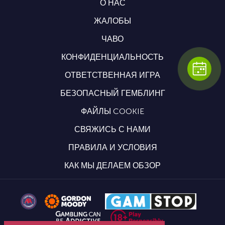
О НАС
ЖАЛОБЫ
ЧАВО
КОНФИДЕНЦИАЛЬНОСТЬ
ОТВЕТСТВЕННАЯ ИГРА
БЕЗОПАСНЫЙ ГЕМБЛИНГ
ФАЙЛЫ COOKIE
СВЯЖИСЬ С НАМИ
ПРАВИЛА И УСЛОВИЯ
КАК МЫ ДЕЛАЕМ ОБЗОР