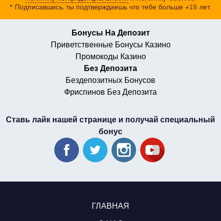
* Подписавшись, ты подтверждаешь что тебе больше +18 лет.
Бонусы На Депозит
Приветственные Бонусы Казино
Промокоды Казино
Без Депозита
Бездепозитных Бонусов
Фриспинов Без Депозита
Ставь лайк нашей странице и получай специальный
бонус
ГЛАВНАЯ