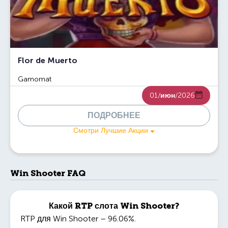
Flor de Muerto
Gamomat
01/
июн
/2026
ПОДРОБНЕЕ
Смотри Лучшие Акции
Win Shooter FAQ
Какой RTP слота Win Shooter?
RTP для Win Shooter – 96.06%.