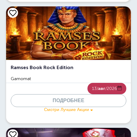
Ramses Book Rock Edition
Gamomat
13/
авг
/2026
ПОДРОБНЕЕ
Смотри Лучшие Акции