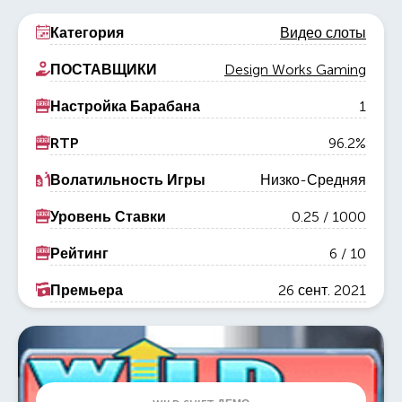
Категория
Видео слоты
ПОСТАВЩИКИ
Design Works Gaming
Настройка Барабана
1
RTP
96.2%
Волатильность Игры
Низко-Средняя
Уровень Ставки
0.25
/
1000
Рейтинг
6 / 10
Премьера
26 сент. 2021