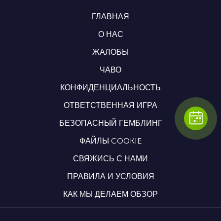
ГЛАВНАЯ
О НАС
ЖАЛОБЫ
ЧАВО
КОНФИДЕНЦИАЛЬНОСТЬ
ОТВЕТСТВЕННАЯ ИГРА
БЕЗОПАСНЫЙ ГЕМБЛИНГ
ФАЙЛЫ COOKIE
СВЯЖИСЬ С НАМИ
ПРАВИЛА И УСЛОВИЯ
КАК МЫ ДЕЛАЕМ ОБЗОР