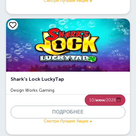
Смотри Лучшие Акции
Shark's Lock LuckyTap
Design Works Gaming
10/
июн
/2026
ПОДРОБНЕЕ
Смотри Лучшие Акции