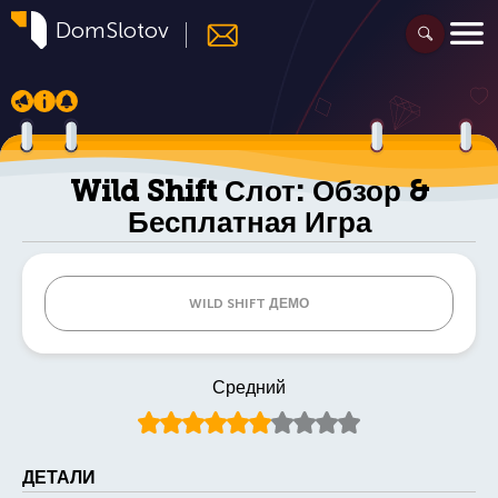
DomSlotov
Wild Shift Слот: Обзор &
Бесплатная Игра
WILD SHIFT ДЕМО
Средний
ДЕТАЛИ