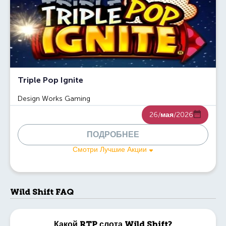
Triple Pop Ignite
Design Works Gaming
26/
мая
/2026
ПОДРОБНЕЕ
Смотри Лучшие Акции
Wild Shift FAQ
Какой RTP слота Wild Shift?