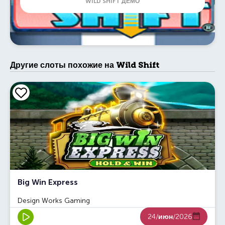
WILD SHIFT ДЕМО
Другие слоты похожие на Wild Shift
Big Win Express
Design Works Gaming
24/
июн
/2026