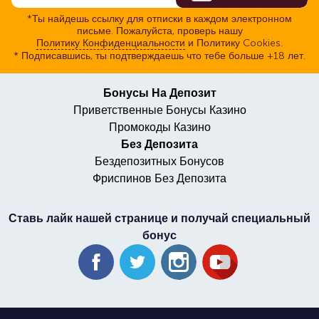
*Ты найдешь ссылку для отписки в каждом электронном
письме. Пожалуйста, проверь нашу
Политику Конфиденциальности
и Политику Cookies.
* Подписавшись, ты подтверждаешь что тебе больше +18 лет.
Бонусы На Депозит
Приветственные Бонусы Казино
Промокоды Казино
Без Депозита
Бездепозитных Бонусов
Фриспинов Без Депозита
Ставь лайк нашей странице и получай специальный
бонус