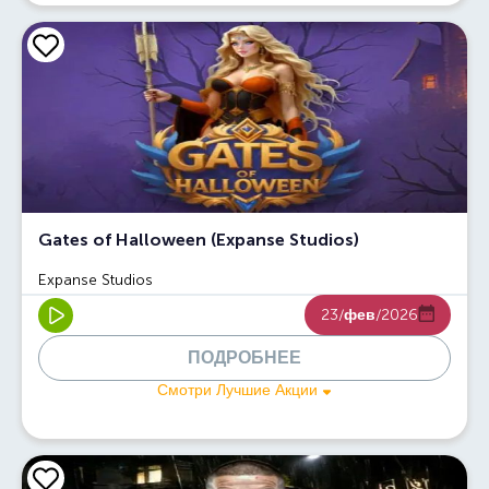
Gates of Halloween (Expanse Studios)
Expanse Studios
23/
фев
/2026
ПОДРОБНЕЕ
Смотри Лучшие Акции