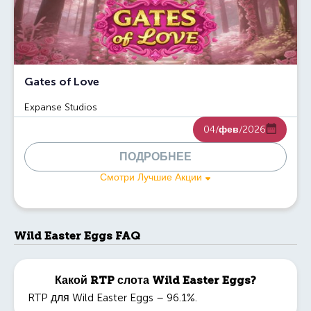
Gates of Love
Expanse Studios
04/
фев
/2026
ПОДРОБНЕЕ
Смотри Лучшие Акции
Wild Easter Eggs FAQ
Какой RTP слота Wild Easter Eggs?
RTP для Wild Easter Eggs – 96.1%.