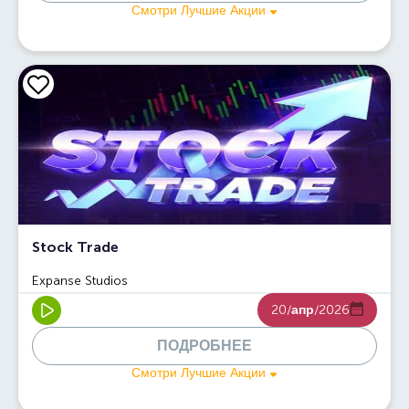
Смотри Лучшие Акции
Stock Trade
Expanse Studios
20/
апр
/2026
ПОДРОБНЕЕ
Смотри Лучшие Акции