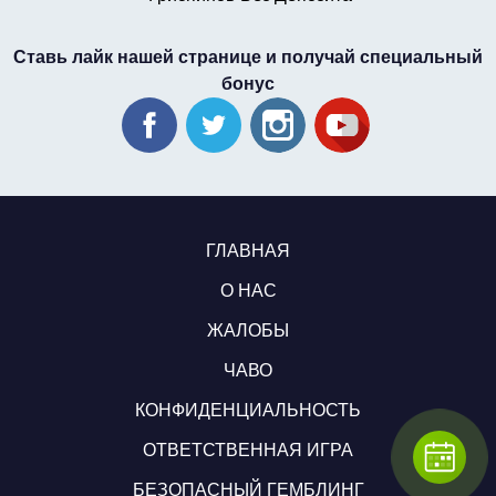
Ставь лайк нашей странице и получай специальный
бонус
ГЛАВНАЯ
О НАС
ЖАЛОБЫ
ЧАВО
КОНФИДЕНЦИАЛЬНОСТЬ
ОТВЕТСТВЕННАЯ ИГРА
БЕЗОПАСНЫЙ ГЕМБЛИНГ