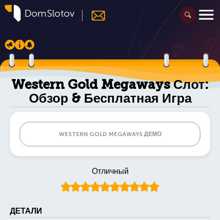
DomSlotov
Western Gold Megaways Слот:
Обзор & Бесплатная Игра
WESTERN GOLD MEGAWAYS ДЕМО
Отличный
ДЕТАЛИ