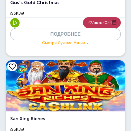
Gus's Gold Christmas
iSoftBet
22/
ноя
/2024
ПОДРОБНЕЕ
Смотри Лучшие Акции
San Xing Riches
iSoftBet