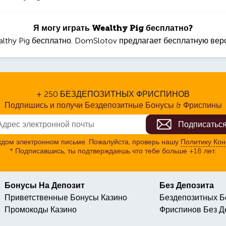
Я могу играть Wealthy Pig бесплатно?
lthy Pig бесплатно. DomSlotov предлагает бесплатную верс
+ 250 БЕЗДЕПОЗИТНЫХ ФРИСПИНОВ
Подпишись и получи Бездепозитные Бонусы & Фриспины
ждом электронном письме. Пожалуйста, проверь нашу
Политику Ко
* Подписавшись, ты подтверждаешь что тебе больше +18 лет.
Бонусы На Депозит
Без Депозита
Приветственные Бонусы Казино
Бездепозитных Б
Промокоды Казино
Фриспинов Без Д