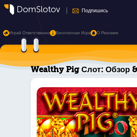
DomSlotov
Подпишись
Играй Ответственно
Бесплатная Игра
О Рекламе
Wealthy Pig Слот: Обзор 