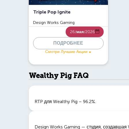
Triple Pop Ignite
Design Works Gaming
26/
мая
/2026
ПОДРОБНЕЕ
Смотри Лучшие Акции
Wealthy Pig FAQ
RTP для Wealthy Pig – 96.2%.
Design Works Gaming — студия, создавшая W