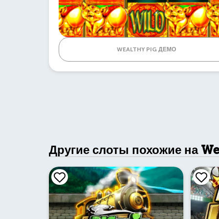
WEALTHY PIG ДЕМО
Другие слоты похожие на We