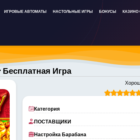
ИГРОВЫЕ АВТОМАТЫ
НАСТОЛЬНЫЕ ИГРЫ
БОНУСЫ
КАЗИНО
& Бесплатная Игра
Хоро
Категория
ПОСТАВЩИКИ
Настройка Барабана