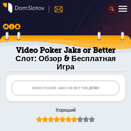
DomSlotov
Video Poker Jaks or Better
Слот: Обзор & Бесплатная
Игра
VIDEO POKER JAKS OR BETTER ДЕМО
Хороший