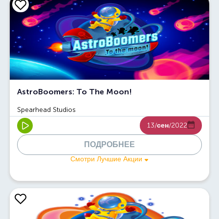
AstroBoomers: To The Moon!
Spearhead Studios
13/
сен
/2022
ПОДРОБНЕЕ
Смотри Лучшие Акции