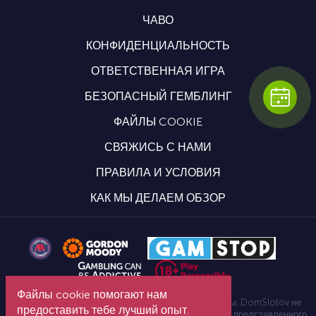
ЧАВО
КОНФИДЕНЦИАЛЬНОСТЬ
ОТВЕТСТВЕННАЯ ИГРА
БЕЗОПАСНЫЙ ГЕМБЛИНГ
ФАЙЛЫ COOKIE
СВЯЖИСЬ С НАМИ
ПРАВИЛА И УСЛОВИЯ
КАК МЫ ДЕЛАЕМ ОБЗОР
Файлы cookie помогают нам
Copyright © 2024 DomSlotov, все права защищены. DomSlotov не
предоставить тебе лучший опыт.
несет ответственности за действительность любого представленного