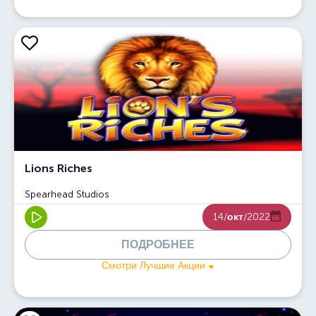
Lions Riches
Spearhead Studios
14/
окт
/2022
ПОДРОБНЕЕ
Смотри Лучшие Акции