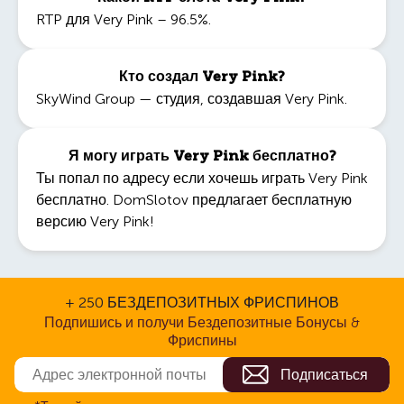
RTP для Very Pink – 96.5%.
Кто создал Very Pink?
SkyWind Group — студия, создавшая Very Pink.
Я могу играть Very Pink бесплатно?
Ты попал по адресу если хочешь играть Very Pink
бесплатно. DomSlotov предлагает бесплатную
версию Very Pink!
+ 250 БЕЗДЕПОЗИТНЫХ ФРИСПИНОВ
Подпишись и получи Бездепозитные Бонусы &
Фриспины