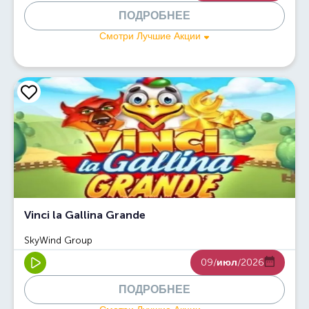
ПОДРОБНЕЕ
Смотри Лучшие Акции
Vinci la Gallina Grande
SkyWind Group
09/
июл
/2026
ПОДРОБНЕЕ