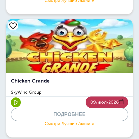
Смотри Лучшие Акции
Chicken Grande
SkyWind Group
09/
июл
/2026
ПОДРОБНЕЕ
Смотри Лучшие Акции