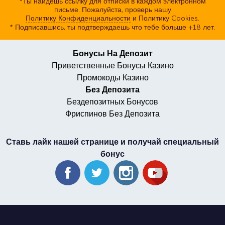
*Ты найдешь ссылку для отписки в каждом электронном
письме. Пожалуйста, проверь нашу
Политику Конфиденциальности
и Политику Cookies.
* Подписавшись, ты подтверждаешь что тебе больше +18 лет.
Бонусы На Депозит
Приветственные Бонусы Казино
Промокоды Казино
Без Депозита
Бездепозитных Бонусов
Фриспинов Без Депозита
Ставь лайк нашей странице и получай специальный
бонус