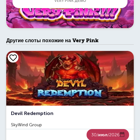
VERY PINK ДЕМО
Другие слоты похожие на Very Pink
Devil Redemption
SkyWind Group
30/
июл
/2026