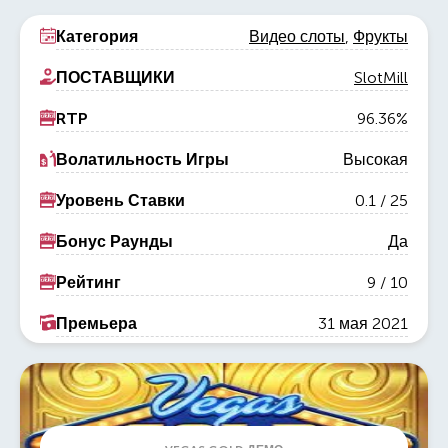
Категория
Видео слоты
,
Фрукты
ПОСТАВЩИКИ
SlotMill
RTP
96.36%
Волатильность Игры
Высокая
Уровень Ставки
0.1
/
25
Бонус Раунды
Да
Рейтинг
9 / 10
Премьера
31 мая 2021