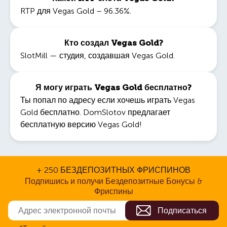
RTP для Vegas Gold – 96.36%.
Кто создал Vegas Gold?
SlotMill — студия, создавшая Vegas Gold.
Я могу играть Vegas Gold бесплатно?
Ты попал по адресу если хочешь играть Vegas
Gold бесплатно. DomSlotov предлагает
бесплатную версию Vegas Gold!
+ 250 БЕЗДЕПОЗИТНЫХ ФРИСПИНОВ
Подпишись и получи Бездепозитные Бонусы &
Фриспины