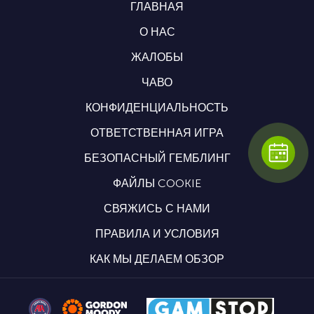
ГЛАВНАЯ
О НАС
ЖАЛОБЫ
ЧАВО
КОНФИДЕНЦИАЛЬНОСТЬ
ОТВЕТСТВЕННАЯ ИГРА
БЕЗОПАСНЫЙ ГЕМБЛИНГ
ФАЙЛЫ COOKIE
СВЯЖИСЬ С НАМИ
ПРАВИЛА И УСЛОВИЯ
КАК МЫ ДЕЛАЕМ ОБЗОР