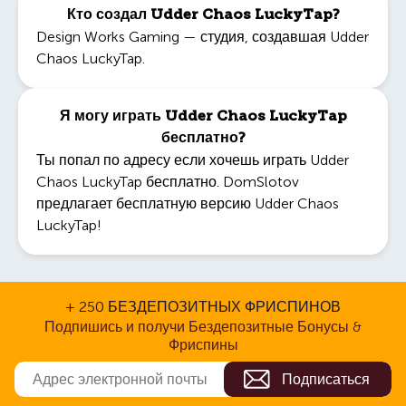
Кто создал Udder Chaos LuckyTap?
Design Works Gaming — студия, создавшая Udder
Chaos LuckyTap.
Я могу играть Udder Chaos LuckyTap
бесплатно?
Ты попал по адресу если хочешь играть Udder
Chaos LuckyTap бесплатно. DomSlotov
предлагает бесплатную версию Udder Chaos
LuckyTap!
+ 250 БЕЗДЕПОЗИТНЫХ ФРИСПИНОВ
Подпишись и получи Бездепозитные Бонусы &
Фриспины