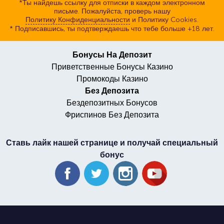
*Ты найдешь ссылку для отписки в каждом электронном
письме. Пожалуйста, проверь нашу
Политику Конфиденциальности
и Политику Cookies.
* Подписавшись, ты подтверждаешь что тебе больше +18 лет.
Бонусы На Депозит
Приветственные Бонусы Казино
Промокоды Казино
Без Депозита
Бездепозитных Бонусов
Фриспинов Без Депозита
Ставь лайк нашей странице и получай специальный
бонус