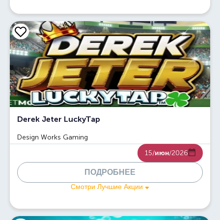
Derek Jeter LuckyTap
Design Works Gaming
15/
июн
/2026
ПОДРОБНЕЕ
Смотри Лучшие Акции