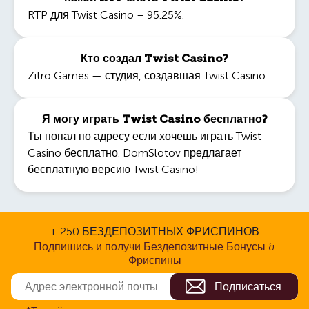
RTP для Twist Casino – 95.25%.
Кто создал Twist Casino?
Zitro Games — студия, создавшая Twist Casino.
Я могу играть Twist Casino бесплатно?
Ты попал по адресу если хочешь играть Twist
Casino бесплатно. DomSlotov предлагает
бесплатную версию Twist Casino!
+ 250 БЕЗДЕПОЗИТНЫХ ФРИСПИНОВ
Подпишись и получи Бездепозитные Бонусы &
Фриспины