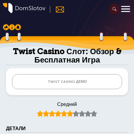
DomSlotov
Twist Casino Слот: Обзор &
Бесплатная Игра
TWIST CASINO ДЕМО
Средний
ДЕТАЛИ