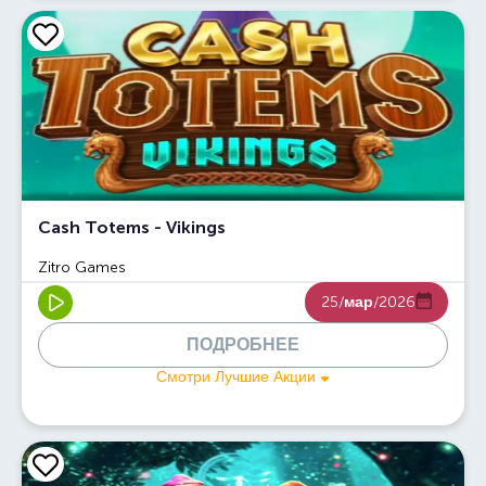
Cash Totems - Vikings
Zitro Games
25/
мар
/2026
ПОДРОБНЕЕ
Смотри Лучшие Акции