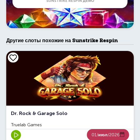
SUNSTRIKE RESPIN ДЕМО
Другие слоты похожие на Sunstrike Respin
Dr. Rock & Garage Solo
Truelab Games
01/
июл
/2026