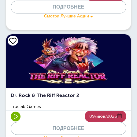
ПОДРОБНЕЕ
Смотри Лучшие Акции
Dr. Rock & The Riff Reactor 2
Truelab Games
09/
июн
/2026
ПОДРОБНЕЕ