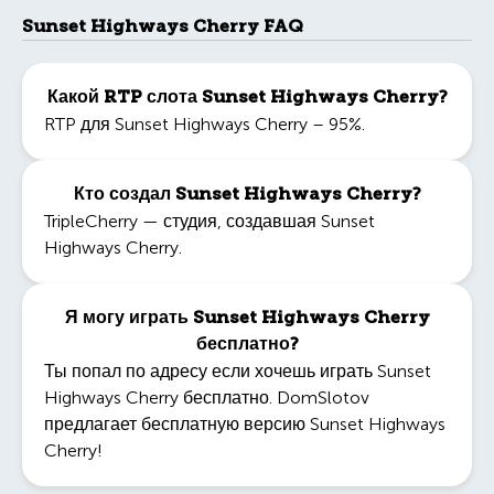
Sunset Highways Cherry FAQ
Какой RTP слота Sunset Highways Cherry?
RTP для Sunset Highways Cherry – 95%.
Кто создал Sunset Highways Cherry?
TripleCherry — студия, создавшая Sunset
Highways Cherry.
Я могу играть Sunset Highways Cherry
бесплатно?
Ты попал по адресу если хочешь играть Sunset
Highways Cherry бесплатно. DomSlotov
предлагает бесплатную версию Sunset Highways
Cherry!