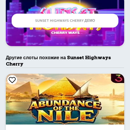
SUNSET HIGHWAYS CHERRY ДЕМО
Другие слоты похожие на Sunset Highways
Cherry