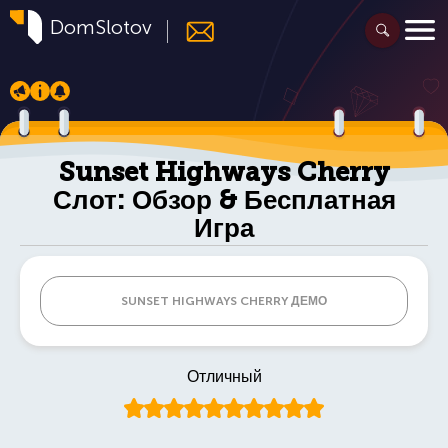
DomSlotov
Sunset Highways Cherry
Слот: Обзор & Бесплатная
Игра
SUNSET HIGHWAYS CHERRY ДЕМО
Отличный