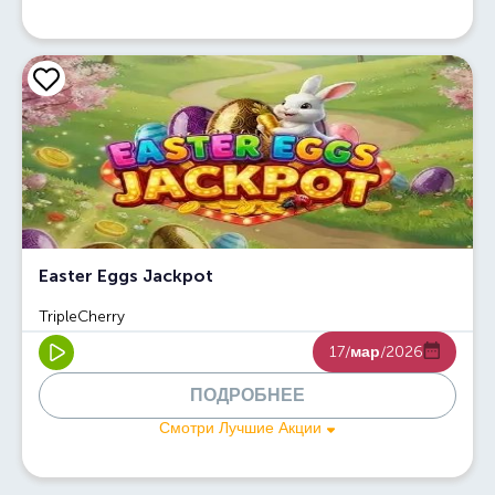
Easter Eggs Jackpot
TripleCherry
17/
мар
/2026
ПОДРОБНЕЕ
Смотри Лучшие Акции