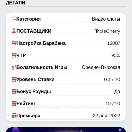
ДЕТАЛИ
Категория
Видео слоты
ПОСТАВЩИКИ
TripleCherry
Настройка Барабана
16807
RTP
95%
Волатильность Игры
Средне-Высокая
Уровень Ставки
0.3
/
20
Бонус Раунды
Да
Рейтинг
10 / 10
Премьера
22 апр. 2022