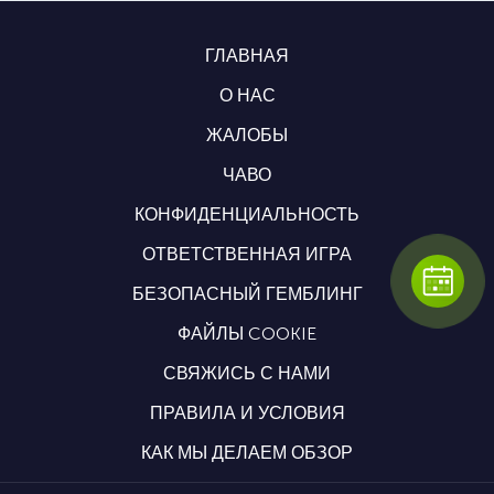
ГЛАВНАЯ
О НАС
ЖАЛОБЫ
ЧАВО
КОНФИДЕНЦИАЛЬНОСТЬ
ОТВЕТСТВЕННАЯ ИГРА
БЕЗОПАСНЫЙ ГЕМБЛИНГ
ФАЙЛЫ COOKIE
СВЯЖИСЬ С НАМИ
ПРАВИЛА И УСЛОВИЯ
КАК МЫ ДЕЛАЕМ ОБЗОР