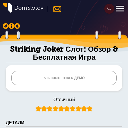
DomSlotov
Striking Joker Слот: Обзор &
Бесплатная Игра
STRIKING JOKER ДЕМО
Отличный
ДЕТАЛИ