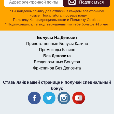
*Ты найдешь ссылку для отписки в каждом электронном
письме. Пожалуйста, проверь нашу
Политику Конфиденциальности
и Политику Cookies.
* Подписавшись, ты подтверждаешь что тебе больше +18 лет.
Бонусы На Депозит
Приветственные Бонусы Казино
Промокоды Казино
Без Депозита
Бездепозитных Бонусов
Фриспинов Без Депозита
Ставь лайк нашей странице и получай специальный
бонус