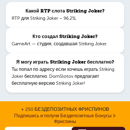
Какой RTP слота Striking Joker?
RTP для Striking Joker – 96.2%.
Кто создал Striking Joker?
GameArt — студия, создавшая Striking Joker.
Я могу играть Striking Joker бесплатно?
Ты попал по адресу если хочешь играть Striking
Joker бесплатно. DomSlotov предлагает
бесплатную версию Striking Joker!
+ 250 БЕЗДЕПОЗИТНЫХ ФРИСПИНОВ
Подпишись и получи Бездепозитные Бонусы &
Фриспины