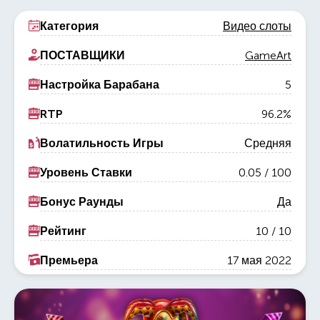
Категория
Видео слоты
ПОСТАВЩИКИ
GameArt
Настройка Барабана
5
RTP
96.2%
Волатильность Игры
Средняя
Уровень Ставки
0.05
/
100
Бонус Раунды
Да
Рейтинг
10 / 10
Премьера
17 мая 2022